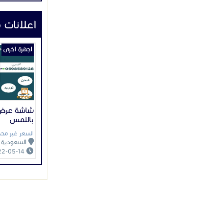
اعلانات 
اجهزة اخرى
شاشة عرض 
باللمس
السعر غير محد
السعودية
2022-05-14