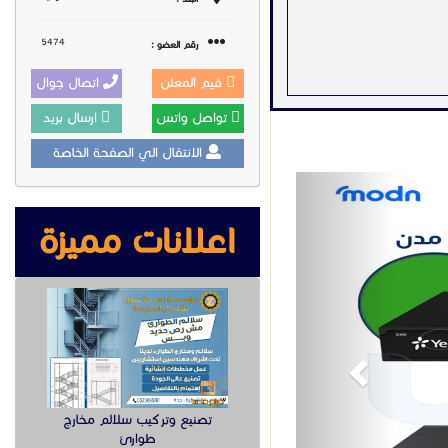
5474
رقم العضو :
قيم المعلن
اتصال جوال
تواصل واتس
ارسال بريد
الانتقال الي الصفحة الخاصة
Previous
اعلانات مميزة
وابدأ اليوم مع أفضل
تصنيع وتركيب سلالم مخارج
لكامل!
طوارئ