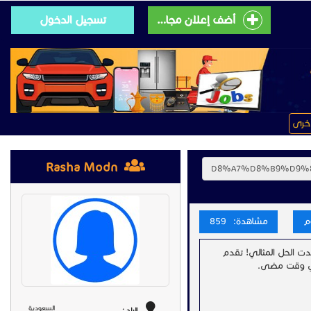
أضف إعلان مجانى
تسجيل الدخول
خرى
Rasha Modn
مشاهدة: 859
دت الحل المثالي! تقدم
أي وقت مضى.
السعودية
البلد :