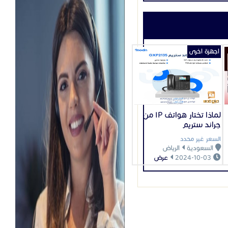
اجهزة اخرى
لماذا تختار هواتف IP من
جراند ستريم
السعر غير محدد
السعودية
الرياض
2024-10-03
عرض