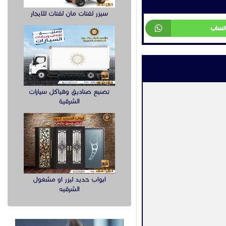
سيزر لفتات مان لفتات للايجار
اتساب
تصنيع صناديق وهياكل سيارات
الشرقية
ابواب حديد ليزر او مشغول
الشرقيه