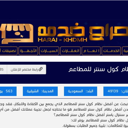
سية
الخدمـــــات
ا لــعـــــــا م
الـعـقـــــارات
الـسـيـــــارات
الأجــهـــــــزة
تصنيفات أ
م كول سنتر للمطاعم
رابط مختصر للإعلان
ن: 49139
البلد: السعودية
المدينة: الشرقية
563 يوم
تبحث عن أفضل نظام كول سنتر للمطاعم الذي يجمع بين الكفاءة والابتكار، فقد وج
ن أفضل نظام كول سنتر للمطاعم هو ما تحتاجه لجعل تجربة عملائك أفضل من 
تبر سنترال ياستر أفضل نظام كول سنتر للمطاعم؟
 نظام كول سنتر للمطاعم يوفر لك:
يزة للمكالمات: تلبية جميع الطلبات بسهولة.