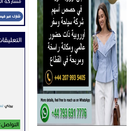
مشاركة ال
شارك عبر في
التعليقا
يرجي
تس
التواصل: