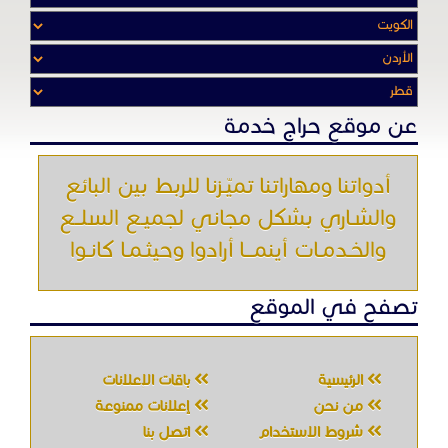
عن موقع حراج خدمة
أدواتنا ومهاراتنا تميّـزنا للربط بين البائع
والشـاري بشكل مجاني لجميـع السلــع
والخـدمـات أينمـــا أرادوا وحيثـمـا كانـوا
تصفح في الموقع
الرئيسية
باقات الإعلانات
من نحن
إعلانات ممنوعة
شروط الاستخدام
اتصل بنا