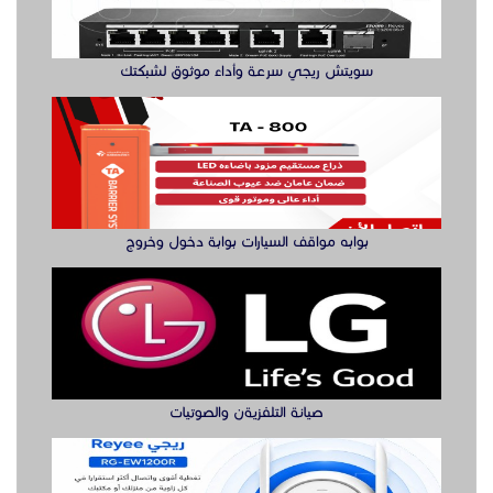
صيانة التلفزيةن والصوتيات
مقوي شبكة واي فاي
الدول