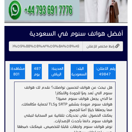
أفضل هواتف سنوم في السعودية
رابط مختصر للإعلان
رقم الاعلان:
البلد:
المدينة:
487
مشاهدة:
49847
السعودية
الرياض
يوم
801
هل تبحث عن هواتف لتحسين تواصلك؟ نقدم لك هواتف
سنوم التي تُعد رمزًا للجودة والابتكار!
ما الذي يجعل هواتف سنوم مميزة؟
هواتف سنوم مزودة بتشفير SRTP وTLS لحماية مكالماتك،
مما يجعلها خيارًا آمنًا للجميع.
يمكنك الحصول على تحديثات تلقائية عبر السحابة لتبقى
هواتف سنوم دائمًا بأحدث الإصدارات.
توفر هواتف سنوم واجهات قابلة للتخصيص، فيمكنك ضبطها