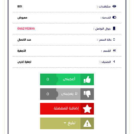
المكالمات سلسًا وسهلاً.
0
أعجبنى
عروض هواتف سنوم:
احصل على هواتف سنوم بأسعار مناسبة الآن! هواتف سنوم
0
لا يعجبنى
متاحة لكل الميزانيات، سواء اخترت هواتف سنوم الأساسية أو
المتقدمة مثل D725. لا تفوت عروض هواتف سنوم
إضافة للمفضلة
الحصرية من مدن، اطلب هواتف سنوم اليوم واستمتع
بالجودة!
Toggle Dropdown
تبليغ
مميزات إضافية لهواتف Snom:
تدعم هواتف سنوم التكامل السحابي لإدارة فعالة وسهلة.
احصل على تسجيل المكالمات (مع توافق النظام) لتتبع كل
التفاصيل مع هواتف سنوم.
تقدم هواتف سنوم أزرارًا مبرمجة للوصول السريع لوظائف
مشاركة الاعلان
مثل كتم الصوت.
شركة مدن – وجهتك لشراء هواتف سنوم:
شارك عبر فيس بوك
تقدم شركة مدن هواتف سنوم بأفضل الأسعار مع خدمة
عملاء مميزة. توفر شركة مدن جميع الموديلات، سواء كنت
شارك عبر تويتر
تريد هواتف سنوم مثل D120 أو M325. احصل على هواتف
سنوم من مدن الآن واستمتع بصوت نقي في كل مكان!
شارك عبر واتساب
هواتف سنوم# هواتف سنوم من مدن# هواتف سنوم
الرياض#هواتف سنوم# هواتف سنوم من مدن# هواتف
سنوم الرياض#هواتف سنوم# هواتف سنوم من مدن#