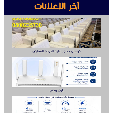
راوتر ريجي
سويتش ريجي سرعة وأداء موثوق لشبكتك
بوابه مواقف السيارات بوابة دخول وخروج