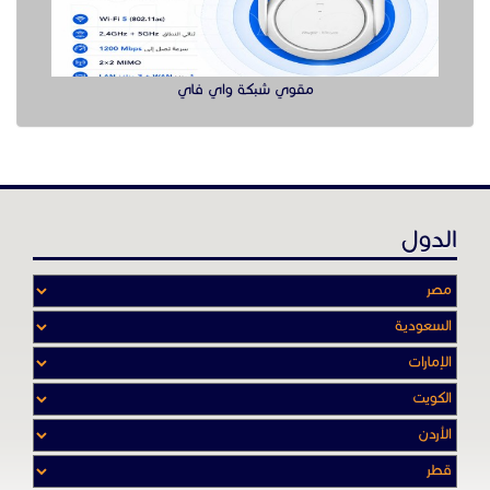
عن موقع حراج خدمة
أدواتنا ومهاراتنا تميّـزنا للربط بين البائع
والشـاري بشكل مجاني لجميـع السلــع
والخـدمـات أينمـــا أرادوا وحيثـمـا كانـوا
تصفح في الموقع