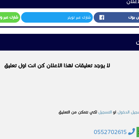
ايت في الثانية.
0552702615
رايتك Vigor 2927 Lax-5G
مشابهه
اجهزة اخرى
اجهزة اخرى
اية SPI
وتر درايتك أصبح أسهل من أي وقت مضى. اطلب واشحن الآن من مدن.
 جي ار برو
جهاز مناداة للمطاعم
ادارة التحكم في مواقف
 0575159403
السيارات
لقادر0534133844
السعر غير محدد
0539
الرياض
السعودية
الرياض
السعر غير محدد
ي 0553137426
عرض
2022-06-11
عرض
السعودية
الرياض
2022-12-04
عرض