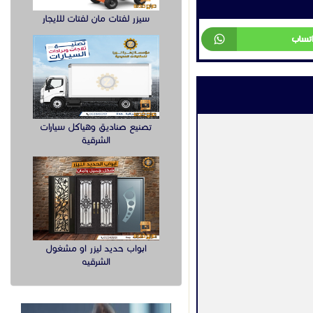
سيزر لفتات مان لفتات للايجار
اجهزة اخرى
تصنيع صناديق وهياكل سيارات
الشرقية
المصدات والحواجز الأمنية
السعر غير محدد
السعودية
الرياض
2023-01-05
عرض
ابواب حديد ليزر او مشغول
الشرقيه