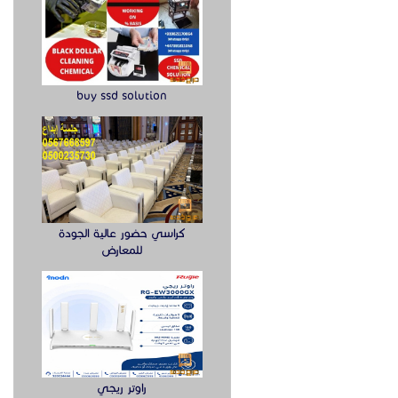
buy ssd solution
كراسي حضور عالية الجودة
للمعارض
راوتر ريجي