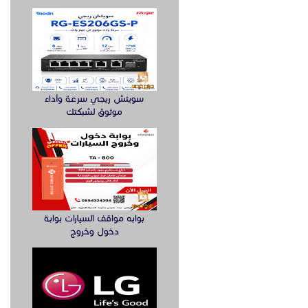
سويتش ريجي سرعة وأداء
موثوق لشبكتك
بوابه مواقف السيارات بوابة
دخول وخروج