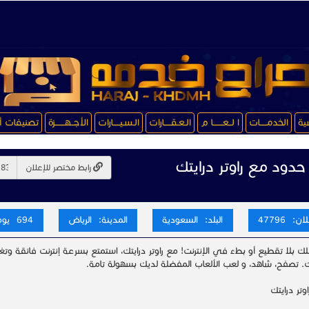
سية
الخدمـــــات
ا لــعـــــــا م
الـعـقـــــارات
الـسـيـــــارات
الأجــهـــــــزة
تصنيفات أ
 حدود مع راوتر درايتك
رابط مختصر للإعلان
ن: 47796
البلد: السعودية
المدينة: الرياض
694 يوم
ك بلا تقطيع أو بطء في الإنترنت! مع راوتر درايتك، استمتع بسرعة إنترنت فائقة
. تصفح، شاهد، و لعب الألعاب المفضلة لديك بسهولة تامة.
وتر درايتك