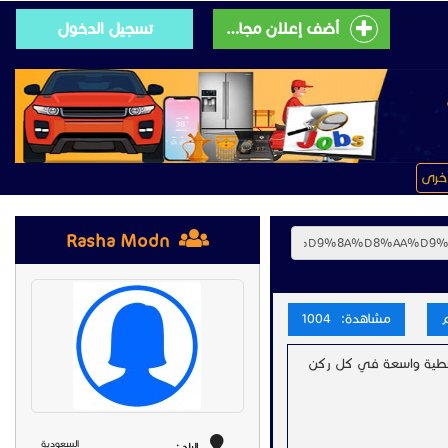
أضف إعلان مجانى
تسجيل الدخول
خرى
Rasha Modn
مشاهدة: 1004
 وتغطية واسعة في كل ركن
السعودية
البلد :