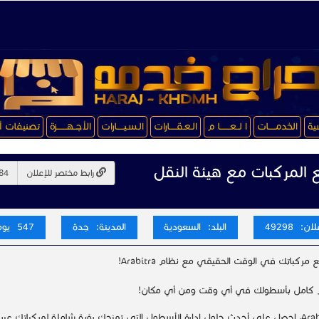
سية
الخدمـــــات
ا لــعـــــــا م
الـعـقـــــارات
الـسـيـــــارات
الأجــهـــــــزة
تصنيفات أ
ع المركبات مع هيئة النقل
رابط مختصر للإعلان
ن: 49298
البلد: السعودية
المدينة: جدة
547 يوم
 مركباتك في الوقت الحقيقي مع نظام Arabitra!
 كامل بأسطولك في أي وقت ومن أي مكان!
مع Arabitra، احصل على أحدث حلول إدارة الأسطول التي تمنحك رؤية شاملة لمركباتك عبر