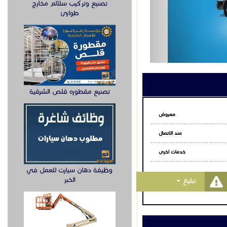
تصنيع وتركيب سلالم مخارج
#توفير_الوقود
طوارئ
اءة_التشغيل
تصنيع مقطوره قلص الشرقية
معروض
عند الاتصال
خدمات اخرى
وظيفة دهان سيارت للعمل في
Toggle Dropdown
الخبر
تبليغ