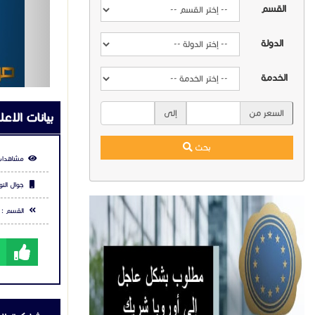
القسم
#تتبع_ال
#تكنولوج
الدولة
الخدمة
السعر من
إلى
بيانات الاعل
بحث
مشاهدات
جوال التو
القسم :