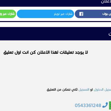
اعلان
س بوك
شارك عبر تويتر
شارك عبر و
ت
لا يوجد تعليقات لهذا الاعلان كن انت اول تعليق
جيل الدخول
او
التسجيل
لكي تتمكن من التعليق
0543361248