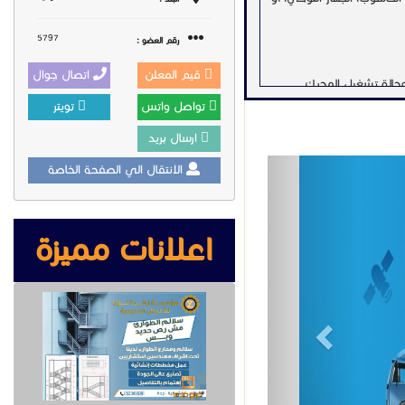
5797
رقم العضو :
قيم المعلن
اتصال جوال
وحالة تشغيل المحرك.
تواصل واتس
تويتر
ارسال بريد
Previous
الانتقال الي الصفحة الخاصة
 – وغيرها)
اعلانات مميزة