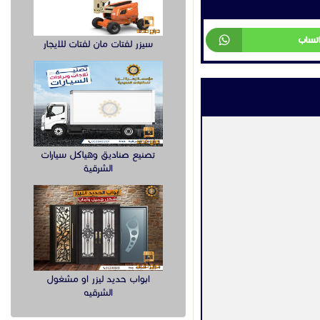
اتساب
سيزر لفتات مان لفتات للايجار
تصنيع صناديق وهياكل سيارات
الشرقية
ابواب حديد ليزر او مشغول
الشرقيه