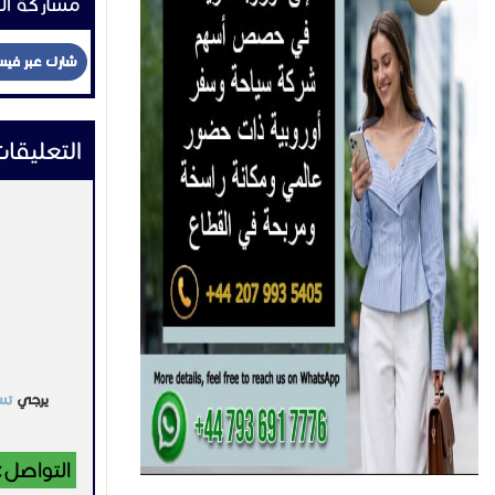
مشاركة ال
شارك عبر في
التعليقا
يرجي
تس
التواصل: