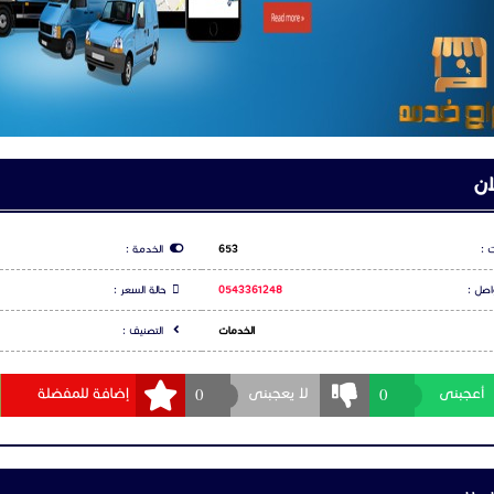
مركبات 🚛📍 #إدارة_الأسطول 🔍 #نظام_تتبع #تقنية_المركبات #مراقبة_الأسطول 
#أمان_المركبات 🚦 #تحكم_كامل #GPS_متقدم 📡 #إدارة_الشركات #حلول_ذكية #كف
يا_المستقبل
ان
 :
653
الخدمة :
اصل :
0543361248
حالة السعر :
الخدمات
التصنيف :
0
0
أعجبنى
لا يعجبنى
إضافة للمفضلة