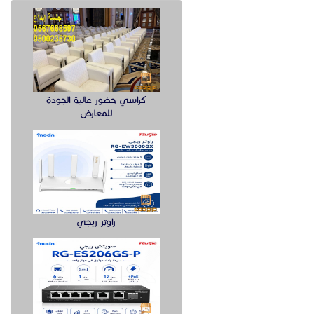
كراسي حضور عالية الجودة
للمعارض
راوتر ريجي