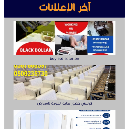
كراسي حضور عالية الجودة للمعارض
راوتر ريجي
سويتش ريجي سرعة وأداء موثوق لشبكتك