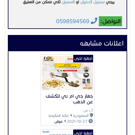
جهاز جي ام تي للكشف
عن الذهب
2 ر س
السعودية
مكة المكرمة
2021-10-27
عرض
اجهزة اخرى
استمتع بتغطية واي فاي
قوية مع درايتك
السعر غير محدد
السعودية
الرياض
2024-09-29
عرض
اجهزة اخرى