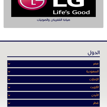
عن موقع حراج خدمة
أدواتنا ومهاراتنا تميّـزنا للربط بين البائع
والشـاري بشكل مجاني لجميـع السلــع
والخـدمـات أينمـــا أرادوا وحيثـمـا كانـوا
تصفح في الموقع