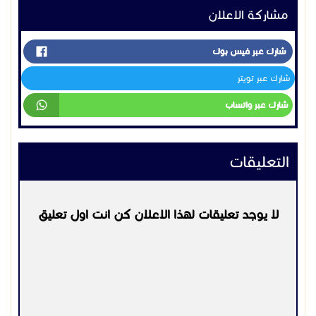
لا يوجد تعليقات لهذا الاعلان كن انت اول تعليق
يرجي
تسجيل الدخول
او
التسجيل
لكي تتمكن من التعليق
التواصل:
0598594569
اعلانات مشابهه
اجهزة اخرى