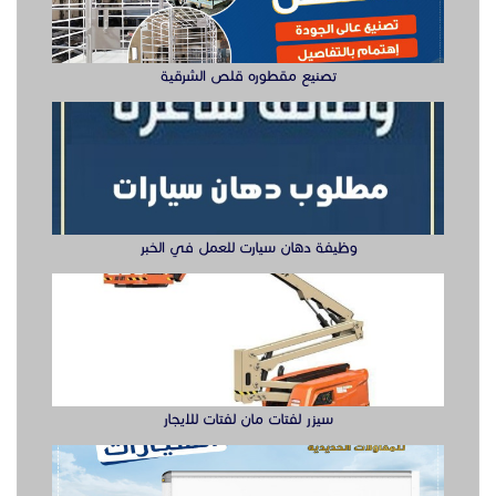
سيزر لفتات مان لفتات للايجار
تصنيع صناديق وهياكل سيارات الشرقية
ابواب حديد ليزر او مشغول الشرقيه