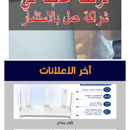
آخر الإعلانات
راوتر ريجي
سويتش ريجي سرعة وأداء موثوق لشبكتك