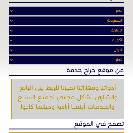
أدواتنا ومهاراتنا تميّـزنا للربط بين البائع
والشـاري بشكل مجاني لجميـع السلــع
والخـدمـات أينمـــا أرادوا وحيثـمـا كانـوا
تصفح في الموقع
الرئيسية
باقات الإعلانات
من نحن
إعلانات ممنوعة
شروط الاستخدام
اتصل بنا