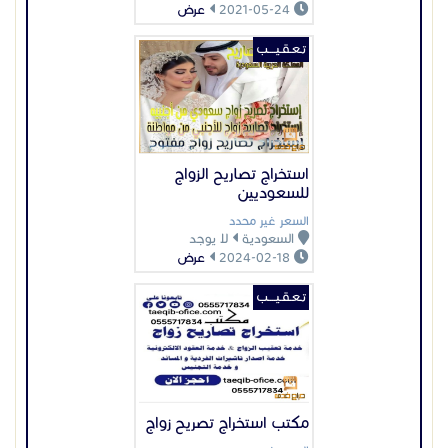
2021-05-24
عرض
تـعـقـيــــب
استخراج تصاريح الزواج
للسعوديين
السعر غير محدد
السعودية
لا يوجد
2024-02-18
عرض
تـعـقـيــــب
مكتب استخراج تصريح زواج