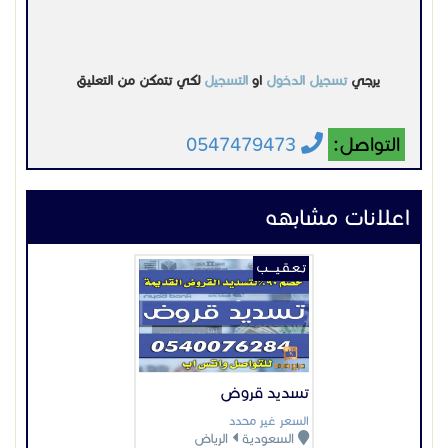
يرجي
تسجيل الدخول
او
التسجيل
لكي تتمكن من التعليق
التواصل:
0547479473
اعلانات مشابهه
تـعـقـيــــب
تسديد قروض
السعر غير محدد
السعودية
الرياض