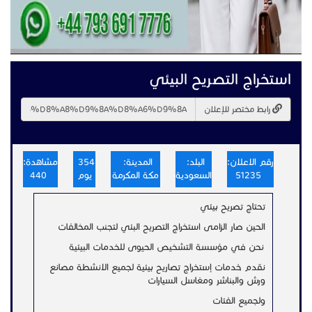
استخراج التصريح البيئي
رابط مختصر للإعلان
رقم الاعلان:
البلد:
المدينة:
354
مشاهدة:
51235
السعودية
مكة المكرمة
يوم
440
تحتاج تصريح بيئي
الحين صار الزامى استخراج التصريح البئي لتجنب المخالفات
نحن في مؤسسة التشخيص الحيوى للخدمات البيئية
نقدم خدمات إستخراج تصاريح بيئية لجميع الانشطة مصانع
ورش والبناشر ومغاسل السيارات
ولجميع الفئات