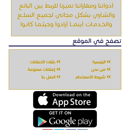
أدواتنا ومهاراتنا تميّـزنا للربط بين البائع
والشـاري بشكل مجاني لجميـع السلــع
والخـدمـات أينمـــا أرادوا وحيثـمـا كانـوا
تصفح في الموقع
الرئيسية
باقات الإعلانات
من نحن
إعلانات ممنوعة
شروط الاستخدام
اتصل بنا