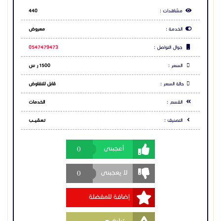
مشاهدات :
440
الخدمة :
معروض
جوال التواصل :
0547479473
السعر :
1500 ر س
حالة السعر :
قابل للتفاوض
القسم :
الخدمات
التصنيف :
تـعـقـيــــب
0
أعجبنى
0
لا يعجبنى
إضافة للمفضلة
Toggle Dropdown
تبليغ