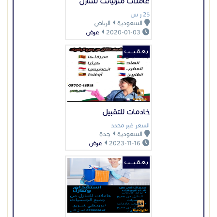
عاملات منزلياتت للتنازل
25 ر س
السعودية
الرياض
2020-01-03
عرض
تـعـقـيــــب
خادمات للتقبيل
السعر غير محدد
السعودية
جدة
2023-11-16
عرض
تـعـقـيــــب