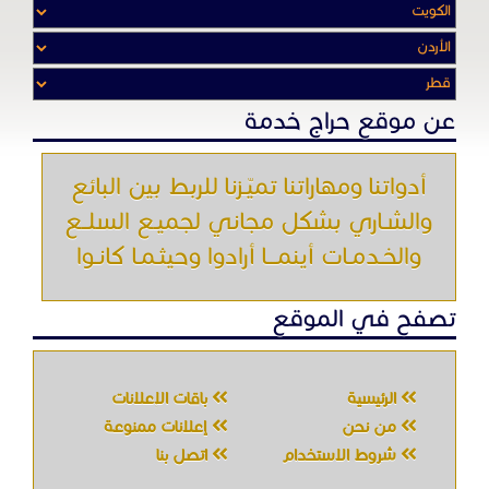
عن موقع حراج خدمة
أدواتنا ومهاراتنا تميّـزنا للربط بين البائع
والشـاري بشكل مجاني لجميـع السلــع
والخـدمـات أينمـــا أرادوا وحيثـمـا كانـوا
تصفح في الموقع
الرئيسية
باقات الإعلانات
من نحن
إعلانات ممنوعة
شروط الاستخدام
اتصل بنا