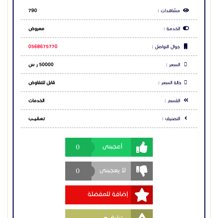
مشاهدات :
790
الخدمة :
معروض
جوال التواصل :
0568675770
السعر :
50000 ر س
حالة السعر :
قابل للتفاوض
القسم :
الخدمات
التصنيف :
تـعـقـيــــب
0
أعجبنى
0
لا يعجبنى
إضافة للمفضلة
Toggle Dropdown
تبليغ