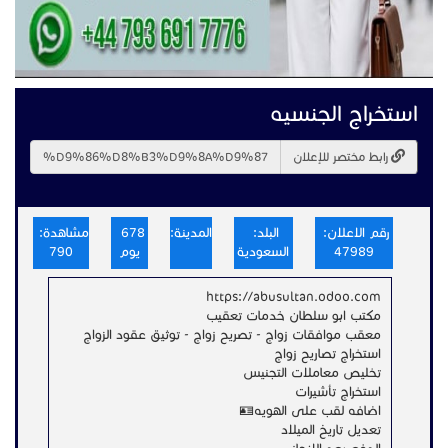
استخراج الجنسيه
رابط مختصر للإعلان
رقم الاعلان:
البلد:
المدينة:
678
مشاهدة:
47989
السعودية
يوم
790
https://abusultan.odoo.com
مكتب ابو سلطان خدمات تعقيب
معقب موافقات زواج - تصريح زواج - توثيق عقود الزواج
استخراج تصاريح زواج
تخليص معاملات التجنيس
استخراج تأشيرات
اضافه لقب على الهويه🪪
تعديل تاريخ الميلاد