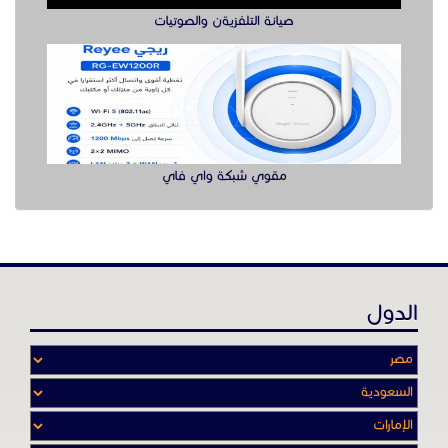
صيانة التلفزيةن والصوتيات
مقوي شبكة واي فاي
الدول