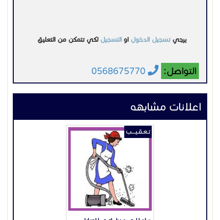
يرجي
تسجيل الدخول
او
التسجيل
لكي تتمكن من التعليق
التواصل:
0568675770
اعلانات مشابهه
تـعـقـيــــب