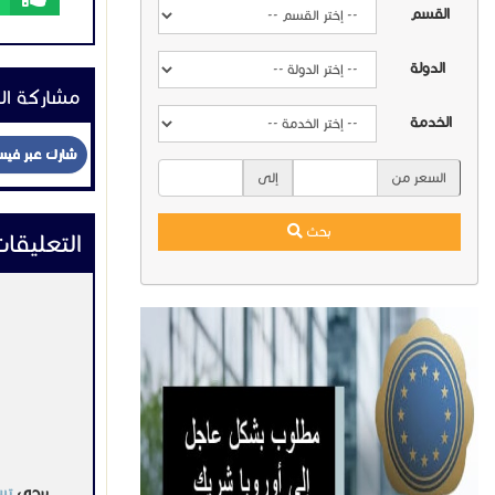
القسم
الدولة
مشاركة ال
الخدمة
شارك عبر في
السعر من
إلى
بحث
التعليقا
يرجي
تس