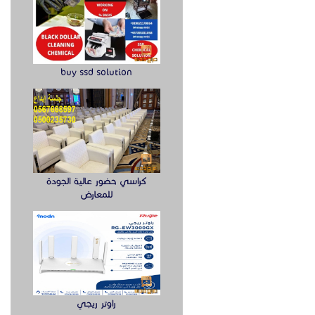
buy ssd solution
كراسي حضور عالية الجودة
للمعارض
راوتر ريجي