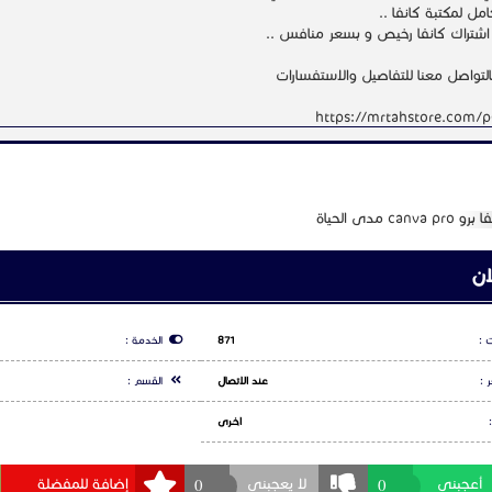
ل لمكتبة كانفا ..
اشتراك كانفا رخيص و بسعر منافس ..
بالتواصل معنا للتفاصيل والاستفسارات
https://mrtahstore.com/
N
ان
 :
871
الخدمة :
 :
عند الاتصال
القسم :
اخـرى
0
0
أعجبنى
لا يعجبنى
إضافة للمفضلة