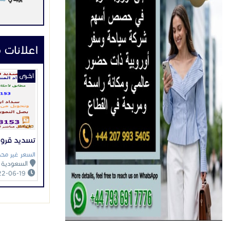
اعلانات 
اخـرى
تسديد قرو
السعر غير محد
السعودية
2022-06-19