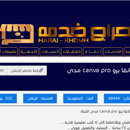
سية
الخدمـــــات
ا لــعـــــــا م
الـعـقـــــارات
الـسـيـــــارات
الأجــهـــــــزة
تصنيفات أ
اشتراك كانفا برو canva pro مدى
رابط مختصر للإعلان
ن: 48449
البلد: السعودية
المدينة: الرياض
632 يوم
canva p مدى الحياة
لاضافة الى ٥ كتب تعليمية هدية ..
يل فوري ..