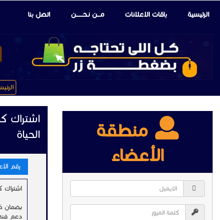
الرئيسية
باقات الإعلانات
مـــن نـحـــــــن
اتصل بنا
الرئي
منطقة
الحياة
الأعضاء
رقم الاعلا
اشتراك كانفا برو ro
بضمان ذهبي وبا
دعم فني ٢٤ ساعة .. التسليم والتفع