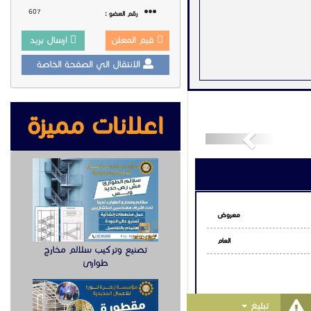
607
رقم العضو :
قيم المعلن
ارسال بريد
الانتقال الي الصفحة الخاصة
اعلانات مميزة
Previous
معروض
العام
تصنيع وتركيب سلالم مخارج
طوارئ
Toggle Dropdown
تبليغ