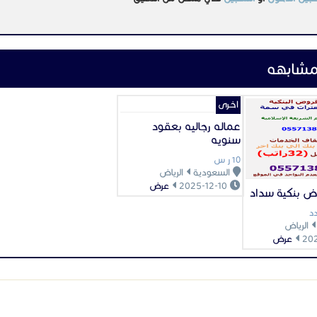
مشابهه
اخـرى
عماله رجاليه بعقود
سنويه
10 ر س
السعودية
الرياض
2025-12-10
عرض
ض بنكية سداد
د
الرياض
عرض