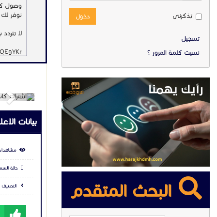
وصول كام
نوفر لك 
تذكرنى
دخول
لا تتردد 
تسجيل
pQEgYKr
نسيت كلمة المرور ؟
ext
بيانات الاعل
مشاهدات
حالة السعر
البحث المتقدم
التصنيف :