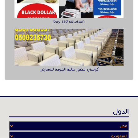
الدول
عن موقع حراج خدمة
أدواتنا ومهاراتنا تميّـزنا للربط بين البائع