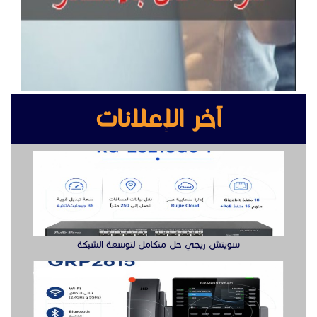
سويتش ريجي حل متكامل لتوسعة الشبكة
جراند ستريم هواتف
سويتش ريجي لشبكة أكثر مرونة هنا