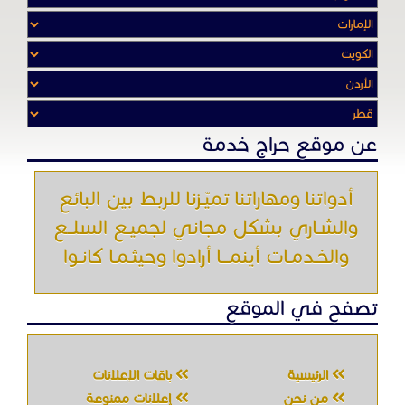
والشـاري بشكل مجاني لجميـع السلــع
والخـدمـات أينمـــا أرادوا وحيثـمـا كانـوا
تصفح في الموقع
الرئيسية
باقات الإعلانات
من نحن
إعلانات ممنوعة
شروط الاستخدام
اتصل بنا