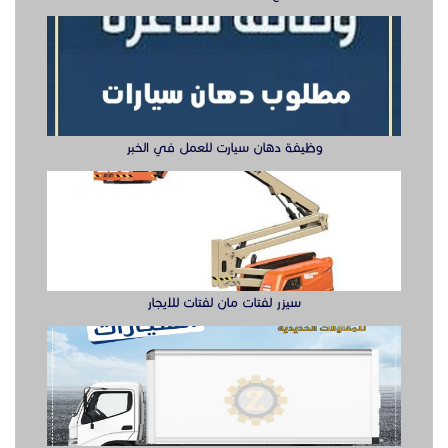
سيزر لفتات مان لفتات للايجار
تصنيع صناديق وهياكل سيارات الشرقية
ابواب حديد ليزر او مشغول الشرقيه