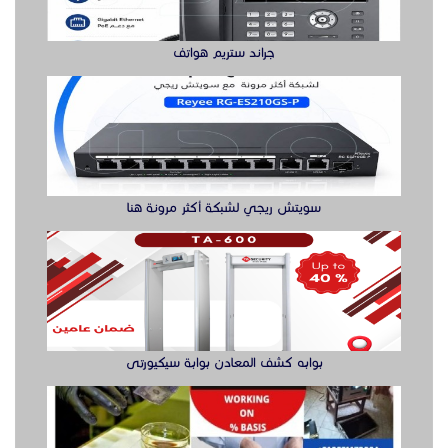
بوابه كشف المعادن بوابة سيكيورتى
buy ssd solution
كراسي حضور عالية الجودة للمعارض