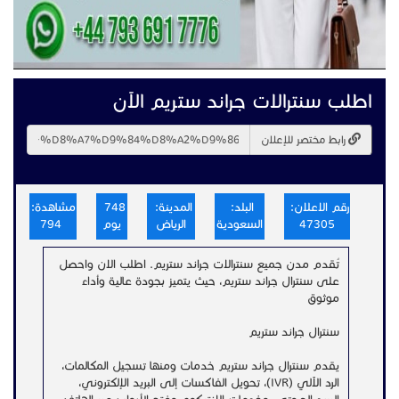
اطلب سنترالات جراند ستريم الآن
رابط مختصر للإعلان
رقم الاعلان:
البلد:
المدينة:
748
مشاهدة:
47305
السعودية
الرياض
يوم
794
تُقدم مدن جميع سنترالات جراند ستريم. اطلب الان واحصل
على سنترال جراند ستريم، حيث يتميز بجودة عالية وأداء
موثوق
سنترال جراند ستريم
يقدم سنترال جراند ستريم خدمات ومنها تسجيل المكالمات،
الرد الآلي (IVR)، تحويل الفاكسات إلى البريد الإلكتروني،