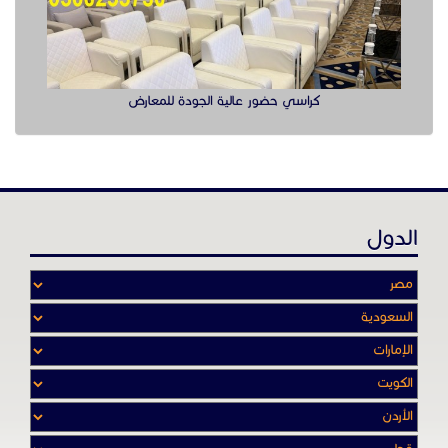
عن موقع حراج خدمة
أدواتنا ومهاراتنا تميّـزنا للربط بين البائع
والشـاري بشكل مجاني لجميـع السلــع
والخـدمـات أينمـــا أرادوا وحيثـمـا كانـوا
تصفح في الموقع