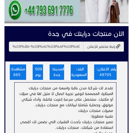
الان منتجات درايتك في جدة
رابط مختصر للإعلان
رقم الاعلان:
البلد:
المدينة:
509
مشاهدة:
49705
السعودية
جدة
يوم
665
تقدم لك شركة مدن باقة واسعة من منتجات درايتك
المبتكرة، المصممة لتوفير تجربة اتصال لا مثيل لها في منزلك
أو مكتبك. ستحصل على سرعة إنترنت فائقة، وأداء شبكي
موثوق، وحماية شاملة لبياناتك مع منتجات درايتك.
مميزات منتجات درايتك
تقنية متطورة:
تتميز منتجات درايتك بأحدث التقنيات التي تضمن لك أقصى
استفادة من شبكتك. منتجات درايتك.