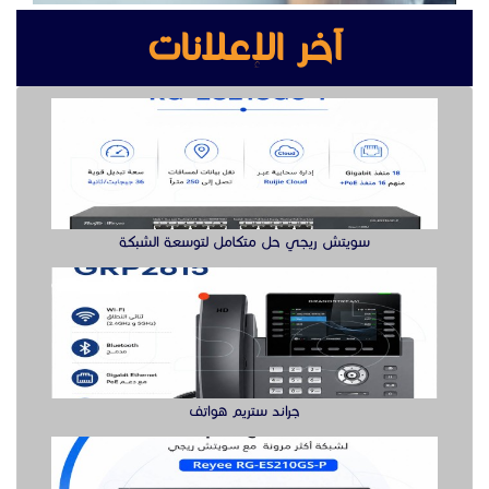
جراند ستريم هواتف
سويتش ريجي لشبكة أكثر مرونة هنا
بوابه كشف المعادن بوابة سيكيورتى