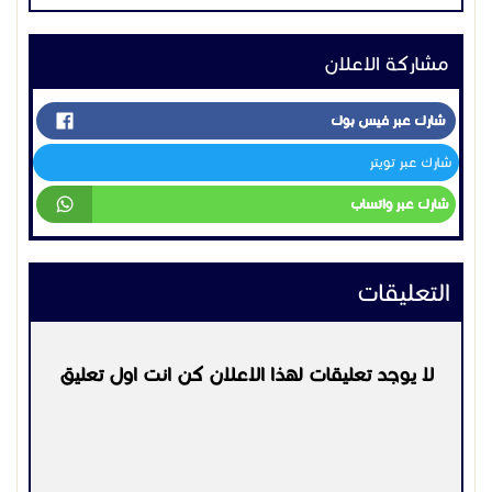
مشاركة الاعلان
شارك عبر فيس بوك
اختار ما يناسبك من الصور
شارك عبر تويتر
للتواصل معنا عل االرقام التالية:
شارك عبر واتساب
0500235730
0567668597
التعليقات
للاطلاع على المزيد من الصور تفضلو بزيارة موقعنا على
الرابط التالى:
https://wahjalhfl.com/
لا يوجد تعليقات لهذا الاعلان كن انت اول تعليق