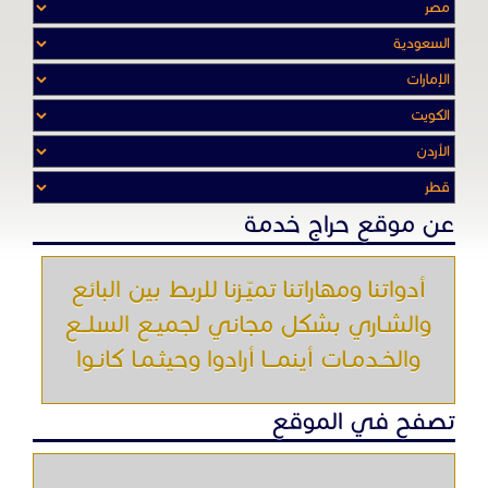
عن موقع حراج خدمة
أدواتنا ومهاراتنا تميّـزنا للربط بين البائع
والشـاري بشكل مجاني لجميـع السلــع
والخـدمـات أينمـــا أرادوا وحيثـمـا كانـوا
تصفح في الموقع