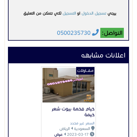
يرجي
تسجيل الدخول
او
التسجيل
لكي تتمكن من التعليق
التواصل:
0500235730
اعلانات مشابهه
مـقـــاولات
خيام فخمة بيوت شعر
خيمة
السعر غير محدد
السعودية
الرياض
2023-03-17
عرض