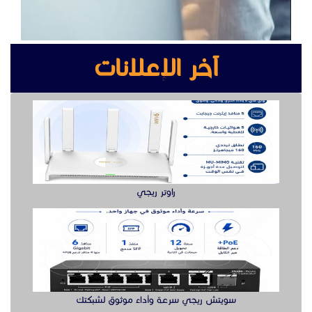
آخر الإعلانات
راوتر ريجي
سويتش ريجي سرعة وأداء موثوق لشبكتك