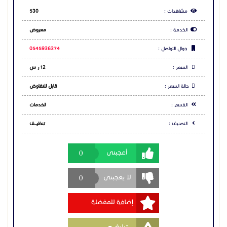
مشاهدات :
530
الخدمة :
معروض
جوال التواصل :
0545936374
السعر :
12 ر س
حالة السعر :
قابل للتفاوض
القسم :
الخدمات
التصنيف :
تنظيــــف
0
أعجبنى
0
لا يعجبنى
إضافة للمفضلة
Toggle Dropdown
تبليغ