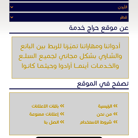
عن موقع حراج خدمة
أدواتنا ومهاراتنا تميّـزنا للربط بين البائع
والشـاري بشكل مجاني لجميـع السلــع
والخـدمـات أينمـــا أرادوا وحيثـمـا كانـوا
تصفح في الموقع
الرئيسية
باقات الإعلانات
من نحن
إعلانات ممنوعة
شروط الاستخدام
اتصل بنا