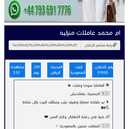
ام محمد عاملات منزليه
رابط مختصر للإعلان
رقم الاعلان:
البلد:
المدينة:
291
مشاهدة:
51995
السعودية
الرياض
يوم
530
🌟 العاملة سومـا وصلت 🔥
🇧🇩 الجنسية: بنغلاديش
👩‍🍳 طبّاخة ممتازة وتعرف ترتّب وتنظّف البيت بكل نشاط
💪🏡
👶 خبرة في رعاية الأطفال وكبار السن ❤️
🇸🇦 اشتغلت سنتين بالسعودية ✨