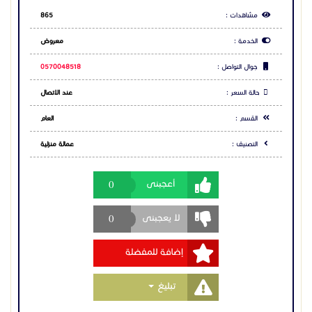
مشاهدات :
865
الخدمة :
معروض
جوال التواصل :
0570048518
حالة السعر :
عند الاتصال
القسم :
العام
التصنيف :
عمالة منزلية
0
أعجبنى
0
لا يعجبنى
إضافة للمفضلة
Toggle Dropdown
تبليغ