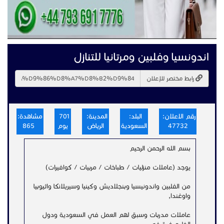
اندونسيا وفلبين ومرتانيا للتنازل
رابط مختصر للإعلان
رقم الاعلان:
البلد:
المدينة:
701
مشاهدة:
47732
السعودية
الرياض
يوم
865
بسم الله الرحمن الرحيم
يوجد (عاملات منزليات / طباخات / مربيات / كوافيرات)
من الفلبين واندونيسيا وبنجلاديش وكينيا وسيريلانكا واثيوبيا
واوغندا,
عاملات مدربات وسبق لهم العمل في السعودية ودول