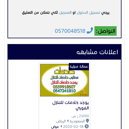
يرجي
تسجيل الدخول
او
التسجيل
لكي تتمكن من التعليق
التواصل:
0570048518
اعلانات مشابهه
عمالة منزلية
يوجد خادمات للتنازل
الفوري
25000 ر س
السعودية
الرياض
2020-02-18
عرض