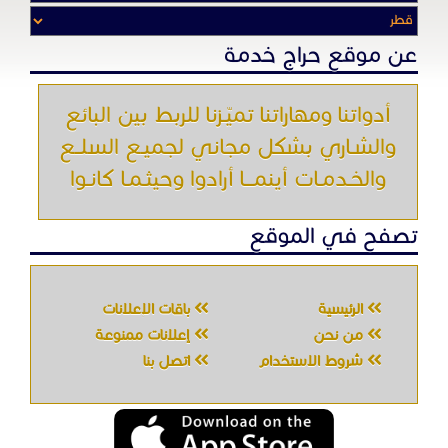
عن موقع حراج خدمة
أدواتنا ومهاراتنا تميّـزنا للربط بين البائع
والشـاري بشكل مجاني لجميـع السلــع
والخـدمـات أينمـــا أرادوا وحيثـمـا كانـوا
تصفح في الموقع
الرئيسية
باقات الإعلانات
من نحن
إعلانات ممنوعة
شروط الاستخدام
اتصل بنا