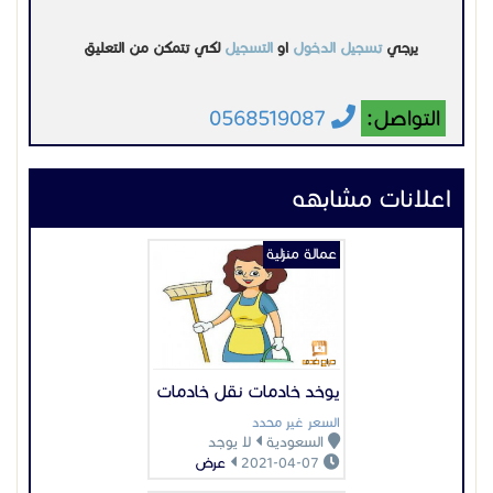
يرجي
تسجيل الدخول
او
التسجيل
لكي تتمكن من التعليق
التواصل:
0568519087
اعلانات مشابهه
عمالة منزلية
يوخد خادمات نقل خادمات
السعر غير محدد
السعودية
لا يوجد
2021-04-07
عرض