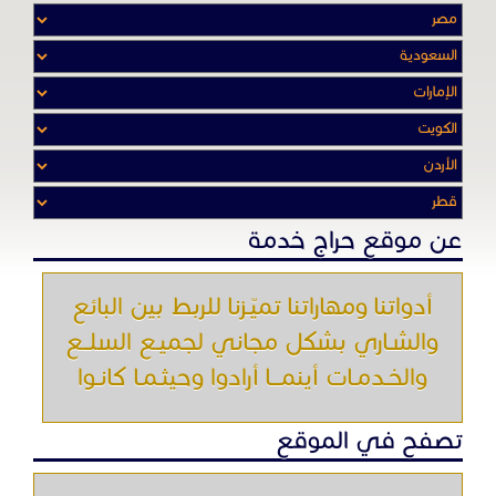
عن موقع حراج خدمة
أدواتنا ومهاراتنا تميّـزنا للربط بين البائع
والشـاري بشكل مجاني لجميـع السلــع
والخـدمـات أينمـــا أرادوا وحيثـمـا كانـوا
تصفح في الموقع