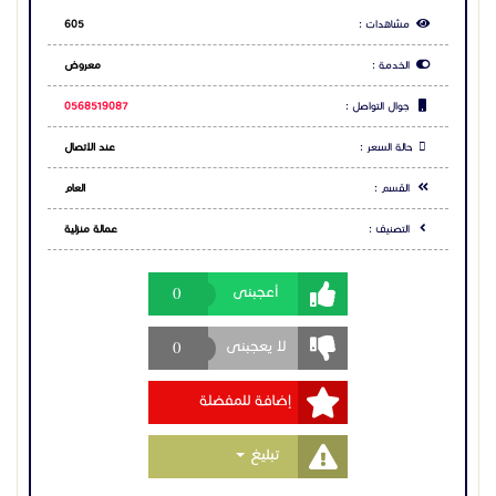
مشاهدات :
605
الخدمة :
معروض
جوال التواصل :
0568519087
حالة السعر :
عند الاتصال
القسم :
العام
التصنيف :
عمالة منزلية
0
أعجبنى
0
لا يعجبنى
إضافة للمفضلة
Toggle Dropdown
تبليغ