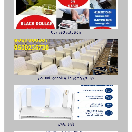
buy ssd solution
كراسي حضور عالية الجودة للمعارض
راوتر ريجي