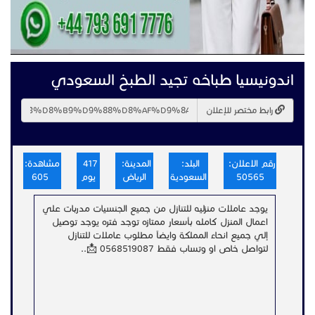
اندونيسيا طباخه تجيد الطبخ السعودي
رابط مختصر للإعلان
رقم الاعلان:
البلد:
المدينة:
417
مشاهدة:
50565
السعودية
الرياض
يوم
605
يوجد عاملات منزليه للتنازل من جميع الجنسيات مدربات علي
اعمال المنزل كامله بأسعار ممتازه توجد فتره يوجد توصيل
إلي جميع انحاء المملكة وايضآ مطلوب عاملات للتنازل
لتواصل خاص او وتساب فقط 0568519087 📩..