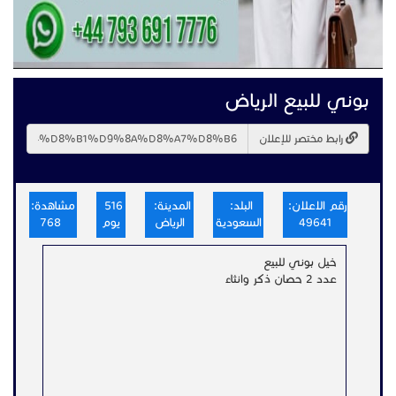
بوني للبيع الرياض
رابط مختصر للإعلان
رقم الاعلان:
البلد:
المدينة:
516
مشاهدة:
49641
السعودية
الرياض
يوم
768
خيل بوني للبيع
عدد 2 حصان ذكر وانثاء