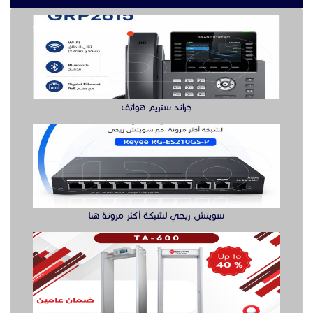
سويتش ريجي لشبكة أكثر مرونة هنا
بوابه كشف المعادن بوابة سيكيورتى
buy ssd solution