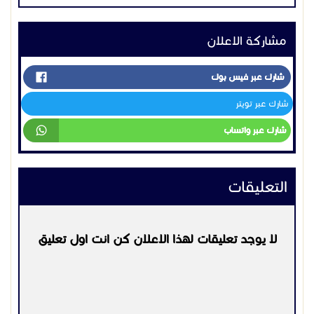
التعليقات
لا يوجد تعليقات لهذا الاعلان كن انت اول تعليق
يرجي
تسجيل الدخول
او
التسجيل
لكي تتمكن من التعليق
التواصل:
0554483399
اعلانات مشابهه
حيوانات