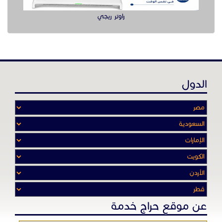
عن موقع حراج خدمة
أدواتنا ومهاراتنا تميّـزنا للربط بين البائع
والشـاري بشكل مجاني لجميـع السلــع
والخـدمـات أينمـــا أرادوا وحيثـمـا كانـوا
تصفح في الموقع
الرئيسية
باقات الإعلانات