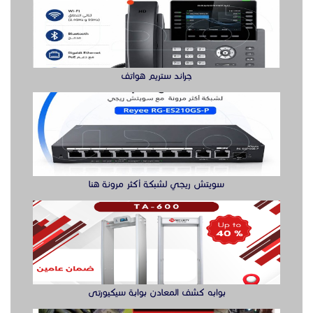
جراند ستريم هواتف
سويتش ريجي لشبكة أكثر مرونة هنا
بوابه كشف المعادن بوابة سيكيورتى