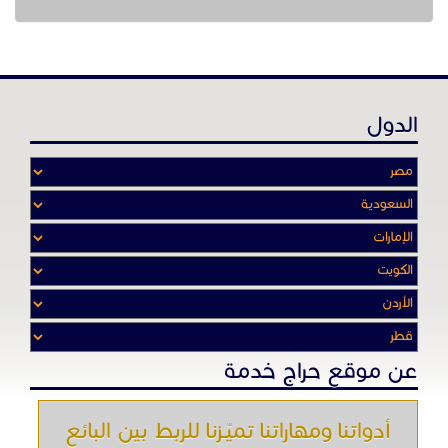
الدول
عن موقع حراج خدمة
أدواتنا ومهاراتنا تميّـزنا للربط بين البائع