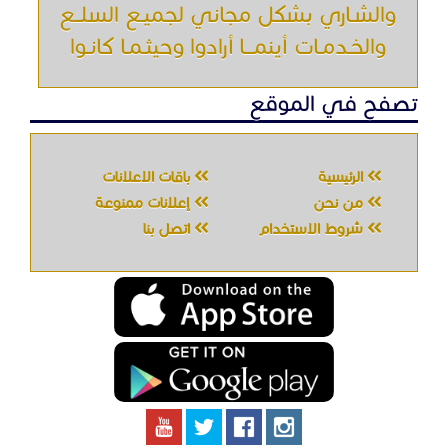
والشـاري بشكل مجاني لجميـع السلــع
والخـدمـات أينمـــا أرادوا وحيثـمـا كانـوا
تصفح في الموقع
الرئيسية
باقات الإعلانات
من نحن
إعلانات ممنوعة
شروط الاستخدام
اتصل بنا