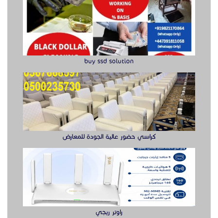
buy ssd solution
كراسي حضور عالية الجودة للمعارض
راوتر ريجي