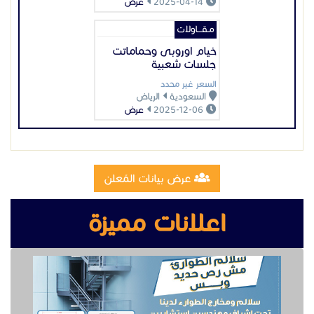
2025-04-14
عرض
مـقـــاولات
خيام اوروبى وحماماتت
جلسات شعبية
السعر غير محدد
السعودية
الرياض
2025-12-06
عرض
عرض بيانات المُعلن
اعلانات مميزة