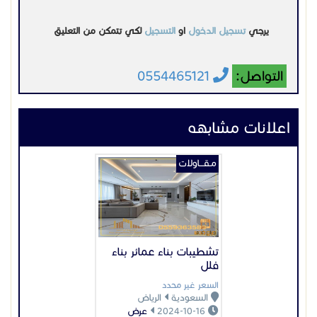
يرجي
تسجيل الدخول
او
التسجيل
لكي تتمكن من التعليق
التواصل:
0554465121
اعلانات مشابهه
مـقـــاولات
تشطيبات بناء عمائر بناء
فلل
السعر غير محدد
السعودية
الرياض
2024-10-16
عرض