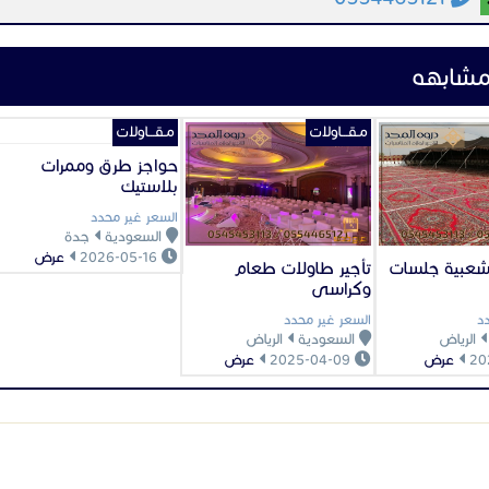
لتواصل معنا على الارقام التالية
055446512
054545311
لاطلاع على المزيد من الصور تفضلو بزيارة مو
لرابط التالى:
https://almgdhaflat-sa.com