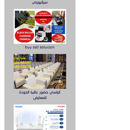
سيكيورتى
buy ssd solution
كراسي حضور عالية الجودة
للمعارض