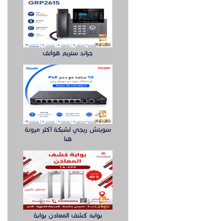
جراند ستريم هواتف
سويتش ريجي لشبكة أكثر مرونة
هنا
بوابه كشف المعادن بوابة