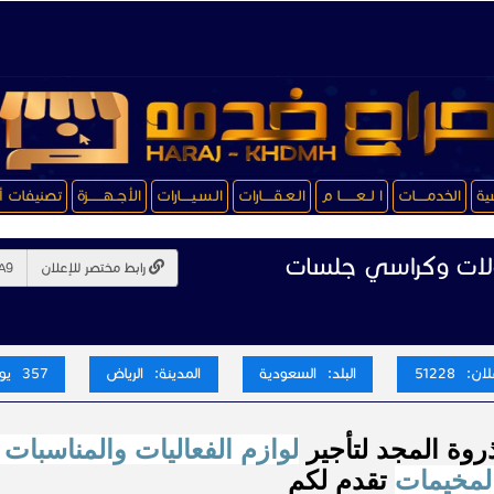
سية
الخدمـــــات
ا لــعـــــــا م
الـعـقـــــارات
الـسـيـــــارات
الأجــهـــــــزة
تصنيفات أ
ولات وكراسي جلسات
رابط مختصر للإعلان
ن: 51228
البلد: السعودية
المدينة: الرياض
357 يوم
روة المجد لتأجير
لوازم الفعاليات والمناسبات 
لمخيمات
تقدم لكم