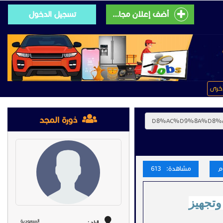
أضف إعلان مجانى
تسجيل الدخول
خرى
ذورة المجد
مشاهدة: 613
وتجهيز
السعودية
البلد :