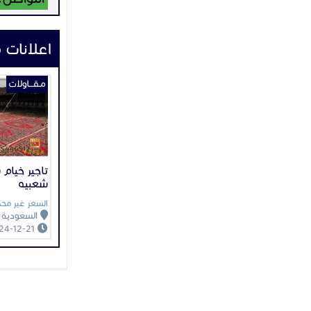
ل
:
1
3
ل
ا
/