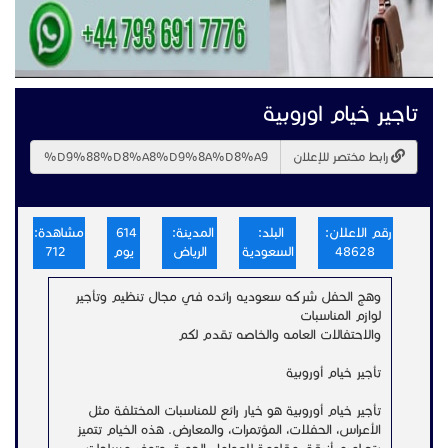
تاجير خيام اوروبية
رابط مختصر للإعلان
رقم الاعلان:
البلد:
المدينة:
614
مشاهدة:
48628
السعودية
الرياض
يوم
712
وهج الحفل شركه سعوديه رائده في مجال تنظيم وتأجير
لوازم المناسبات
والاحتفالات العامه والخاصه تقدم لكم
تأجير خيام أوروبية
تأجير خيام أوروبية هو خيار رائع للمناسبات المختلفة مثل
الأعراس، الحفلات، المؤتمرات، والمعارض. هذه الخيام تتميز