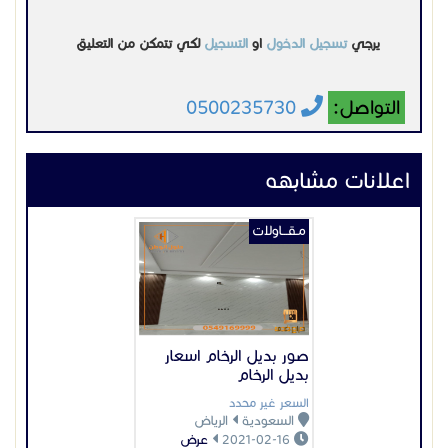
يرجي
تسجيل الدخول
او
التسجيل
لكي تتمكن من التعليق
التواصل:
0500235730
اعلانات مشابهه
مـقـــاولات
صور بديل الرخام اسعار
بديل الرخام
السعر غير محدد
السعودية
الرياض
2021-02-16
عرض