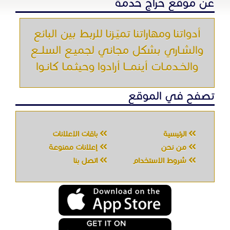
عن موقع حراج خدمة
أدواتنا ومهاراتنا تميّـزنا للربط بين البائع
والشـاري بشكل مجاني لجميـع السلــع
والخـدمـات أينمـــا أرادوا وحيثـمـا كانـوا
تصفح في الموقع
الرئيسية
باقات الإعلانات
من نحن
إعلانات ممنوعة
شروط الاستخدام
اتصل بنا