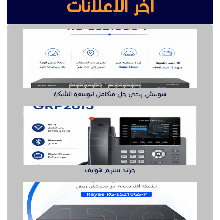
آخر الإعلانات
سويتش ريجي حل متكامل لتوسعة الشبكة
جراند ستريم هواتف