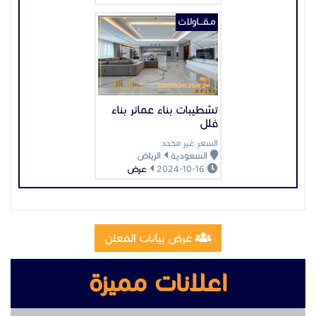
مـقـــاولات
تشطيبات بناء عمائر بناء
فلل
السعر غير محدد
السعودية
الرياض
2024-10-16
عرض
عرض بيانات المُعلن
اعلانات مميزة