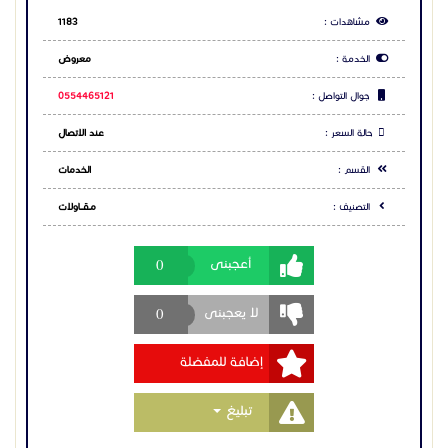
https://almgdhaflat-sa.com/
مشاهدات :
1183
الخدمة :
معروض
جوال التواصل :
0554465121
حالة السعر :
عند الاتصال
القسم :
الخدمات
التصنيف :
مـقـــاولات
0
أعجبنى
0
لا يعجبنى
إضافة للمفضلة
Toggle Dropdown
تبليغ