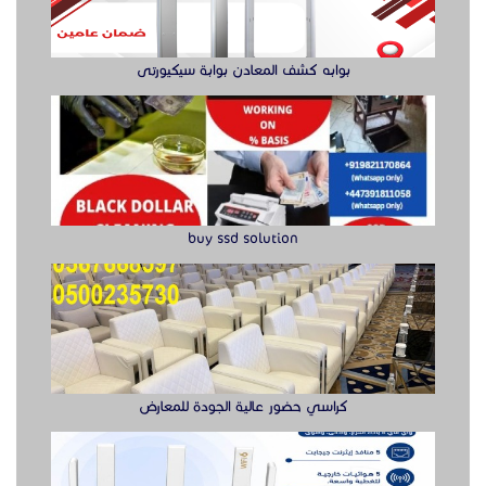
بوابه كشف المعادن بوابة سيكيورتى
buy ssd solution
كراسي حضور عالية الجودة للمعارض