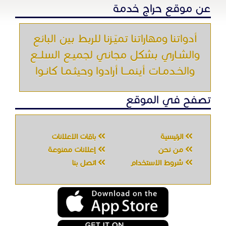
عن موقع حراج خدمة
أدواتنا ومهاراتنا تميّـزنا للربط بين البائع
والشـاري بشكل مجاني لجميـع السلــع
والخـدمـات أينمـــا أرادوا وحيثـمـا كانـوا
تصفح في الموقع
الرئيسية
باقات الإعلانات
من نحن
إعلانات ممنوعة
شروط الاستخدام
اتصل بنا