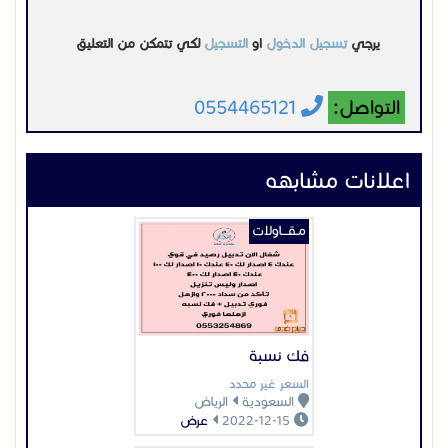
يرجي
تسجيل الدخول
او
التسجيل
لكي تتمكن من التعليق
التواصل:
0554465121
اعلانات مشابهه
مـقـــاولات
فك نسبة
السعر غير محدد
السعودية
الرياض
2022-12-15
عرض