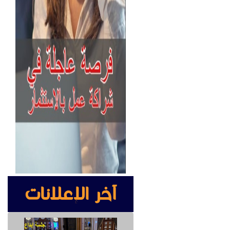
جتماعي، تجمع
رة في قلوب
يجار
,
كراسى
 للايجار
,
لوازم
عبية
,
صيوان
آخر الإعلانات