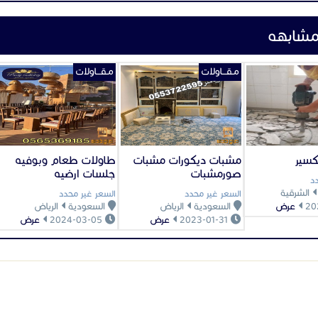
الفعاليات الوطنية لإبراز الهوية والتراث السع
المهرجانات والأسواق الشعبية لإضفاء طابع 
الاستراحات الخاصة كجلسات تراثية مميزة 
الماضي.
دمج الأصالة بالحداثة
رغم طابعها التراثي، إلا أن
الخيام الشعبية
اليو
بطرق حديثة، حيث تُضاف إليها وسائل الر
التكييف والإضاءة الداخلية.
فرش فاخر وسجاد تراثي.
تجهيزات صوتية ومرئية للفعاليات
الخيام الشعبية
ليست مجرد مأوى تقليدي، بل 