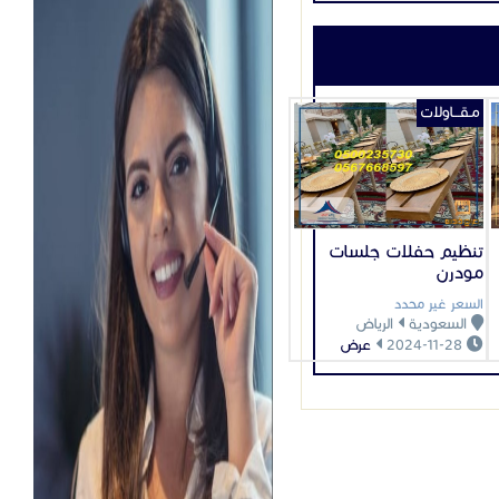
ودي والخليجي.
تراثي أصيل.
تعكس أصالة
م باتت تُصمَّم
احة مثل:
.
هي رمز متجذر