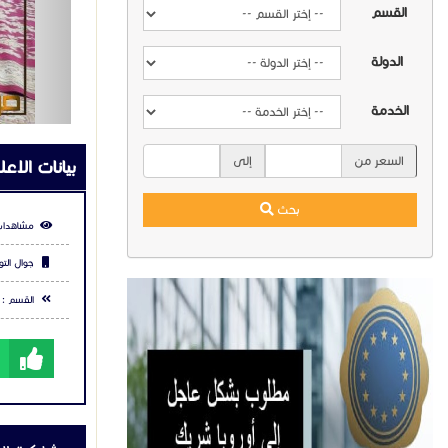
القسم
مشاركة ال
الدولة
شارك عبر في
الخدمة
السعر من
إلى
التعليقا
بحث
ح
يرجي
تس