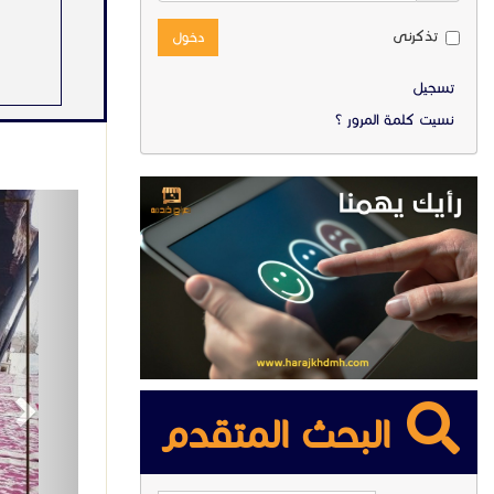
تذكرنى
دخول
تسجيل
نسيت كلمة المرور ؟
ext
بيانات الاعل
مشاهدات
جوال التو
القسم :
البحث المتقدم