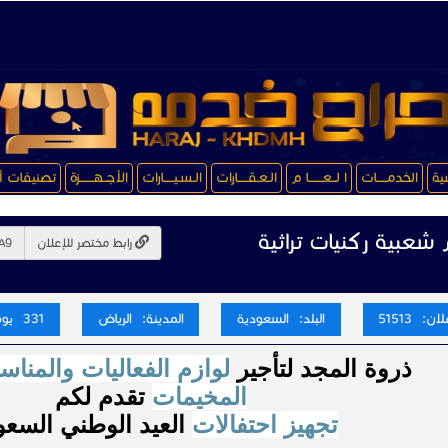
سية
الخدمـــــات
ا لــعـــــــا م
الـعـقـــــارات
الـسـيـــــارات
الأجــهـــــــزة
تصنيفات أ
 شعبية ركنيات تراثية
رابط مختصر للإعلان
ن: 51513
البلد: السعودية
المدينة: الرياض
331 يوم
ذروة المجد لتأجير
لوازم الفعاليات والمناس
المخيمات
تقدم لكم
تجهيز احتفالات
العيد الوطني السع