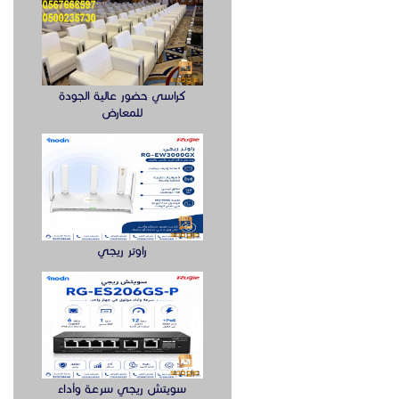
 موقعنا على
كراسي حضور عالية الجودة
للمعارض
راوتر ريجي
سويتش ريجي سرعة وأداء