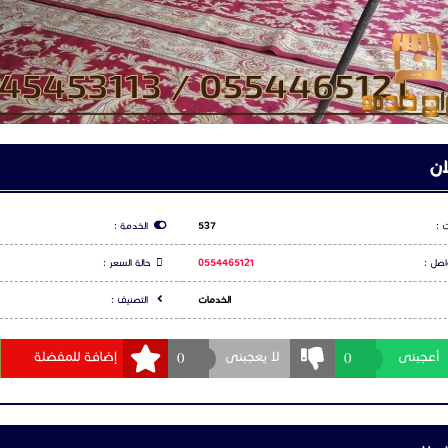
النهضة والتطور: انطلاقة لمسيرة تنموية شا
المملكة لمكانة عالمية مرموقة.
اعلان
خيام شعبية
س بوك
شارك عبر تويتر
شارك عبر و
الخيام الشعبية
: أصالة تعكس روح التراث
ت
تُعد
الخيام الشعبية
من أبرز ملامح التراث الع
يث ارتبطت بحياة البادية قديمًا، وكانت ملاذً
والتنقل. ومع مرور الزمن، لم تفقد الخيام الشعب
لا يوجد تعليقات لهذا الاعلان كن انت اول تعليق
أصبحت رمزًا للأصالة والكرم والضيافة العربية
المناسبات والاحتفالات لإحياء العادات وال
مميزات
الخيام الشعبية
تصاميم تراثية
جيل الدخول
او
التسجيل
لكي تتمكن من التعليق
تحمل نقوشًا وزخارف مستوحاة من البيئة العر