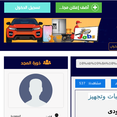
أضف إعلان مجانى
تسجيل الدخول
خرى
ذورة المجد
مشاهدة: 537
بات وتجهيز
ودى
السعودية
البلد :