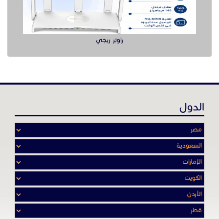
عن موقع حراج خدمة
أدواتنا ومهاراتنا تميّـزنا للربط بين البائع
والشـاري بشكل مجاني لجميـع السلــع
والخـدمـات أينمـــا أرادوا وحيثـمـا كانـوا
تصفح في الموقع