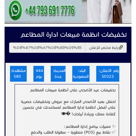
تخفيضات انظمة مبيعات ادارة المطاعم
رابط مختصر للإعلان
رقم الاعلان:
البلد:
المدينة:
444
مشاهدة:
50323
السعودية
جدة
يوم
580
تخفيضات عيد الأضحى على أنظمة مبيعات المطاعم
احتفل بعيد الأضحى المبارك مع عروض وتخفيضات حصرية
على أفضل انظمة إدارة المطاعم لمساعدتك في تحسين
كفاءة عملك وزيادة أرباحك! �🍽️
✨ مميزات برنامج إدارة المطاعم:
✅ نقاط بيع (POS) متطورة – سهولة الطلب والدفع