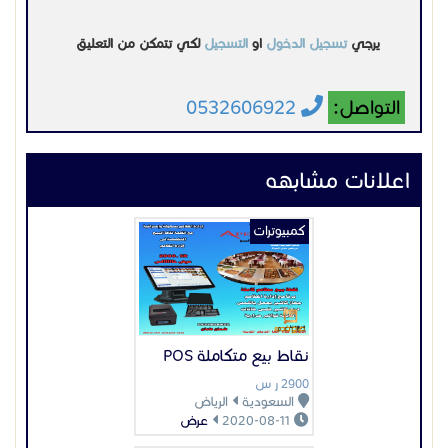
نقاط بيع متكاملة POS
2900 ر س
السعودية
الرياض
2020-08-11
عرض
كمبيوترات
خصومات العيد الوطني
علي الكاشير
السعر غير محدد
السعودية
جدة
2021-09-15
عرض