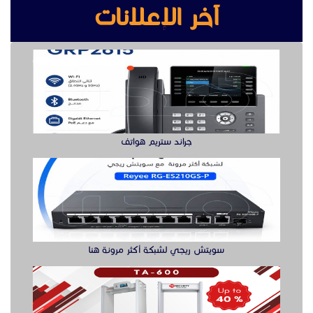
سويتش ريجي لشبكة أكثر مرونة هنا
بوابه كشف المعادن بوابة سيكيورتى
buy ssd solution