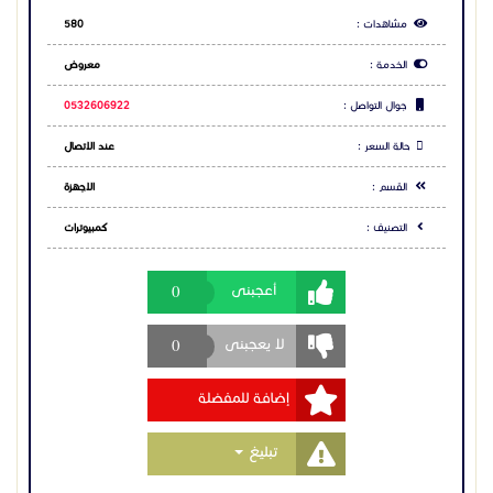
0
أعجبنى
#عيد_الأضحى #تخفيضات #مطعم #إدارة_المطاعم
#نقاط_بيع #POS #برنامج_مطاعم
0
لا يعجبنى
إضافة للمفضلة
Toggle Dropdown
تبليغ
مشاركة الاعلان
شارك عبر فيس بوك
شارك عبر تويتر
شارك عبر واتساب