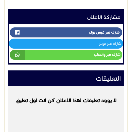
التعليقات
لا يوجد تعليقات لهذا الاعلان كن انت اول تعليق
يرجي
تسجيل الدخول
او
التسجيل
لكي تتمكن من التعليق
التواصل:
0532606922
اعلانات مشابهه
كمبيوترات