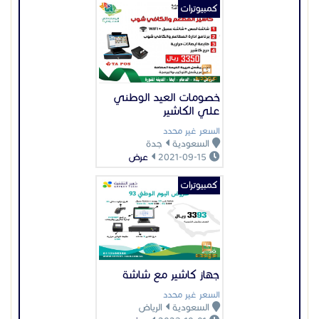
كمبيوترات
جهاز كاشير مع شاشة
السعر غير محدد
السعودية
الرياض
2023-10-01
عرض
كمبيوترات
شاشات كاشير قارئ
باركود لاسلكى
السعر غير محدد
السعودية
المدينة المنورة