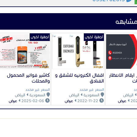
دة مع مستشعر CMOS بدقة 2 ميجابكسل، مقاس 1/2.8 بوصة
اء الذكية، تصل إلى 30 مترًا (98 قدمًا) من مسافة الأشعة تحت الحمراء
يلا ونهارا
دادات الطاقة بو
يب كاميرات مراقبة في المنزل
ك معرفة المواصفات الفنية لكاميرا الأمان المناسبة لمنزلك ، حيث أنه لم يتم إنشاء جمي
اواة. عندما تتسوق لشراء كاميرا ، عليك أن تضع في اعتبارك احتياجاتك الخاصة. هل 
ل تحتاج للرؤية الليلية؟ ما مدى أهمية جودة الفيديو ؟
ة مدن جميع أنواع كاميرات المراقبة في الدمام كما توفر خدمة تركيب كاميرات المر
 لتحصل على افضل خدمة تركيب كاميرات مراقبة في الدمام (م/ مطيع 0507951084
 يتخطى ارتفاع كاميرا المراقبة المترين والنصف أي أنها لا تتجاوز الطابق الأول من المن