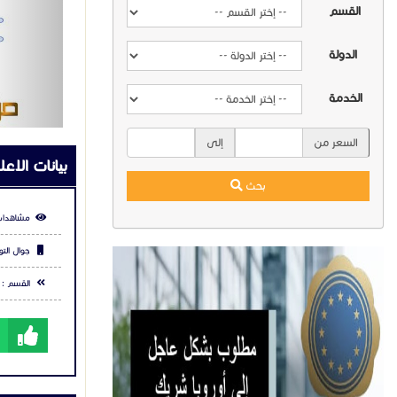
• يعمل ا
القسم
• تتميز 
• تتبع ما يصل إلى 30 هدفًا في وقت
الدولة
مشاركة ال
موديلات ك
الخدمة
شارك عبر في
• تركيب كاميرات مر
• تركيب كاميرات
السعر من
إلى
• تركيب كاميرات مر
• تركيب كاميرات 
التعليقا
بحث
• تركيب كاميرات م
• تركيب كاميرات مر
• تركيب كامير
• تركيب كاميرات م
• تركيب كامير
• تركيب كاميرات م
مواصفات كاميرات
• صورة عالية الج
• الترا 265، H.265، H.264، MJPEG
يرجي
تس
• تضمن تقنية Easystar جودة صورة عالي