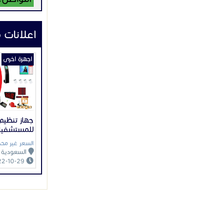
• صورة عالية الجو
• الأشعة تحت الحمر
• وظائف ل
• DNR ثنائي/ثلاثي الأبعاد (تقليل الضوضاء الرقمية)
• حماية IP67
• IK10 مقاوم للتخريب
• دعم إم
• 2-المحور
شروط ترك
أولاً علي
قدم المس
خارجية؟ ه
توفر شرك
معنا الآن
م/ ربيع 0581357134
)📞
• يجب ألا