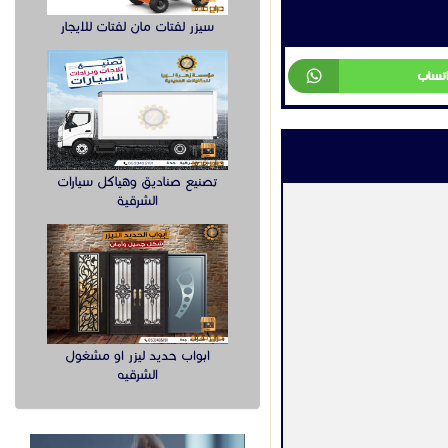
سيزر لفتات مان لفتات للايجار
اجهزة اخرى
تصنيع صناديق وهياكل سيارات
بوابه مواقف للسيارات
الشرقية
2700 ر س
عن منطقة المغادرة
السعودية
جدة
اجمة عن أوراق الشجر
2026-04-05
عرض
 الآلية
ابواب حديد ليزر او مشغول
الشرقيه