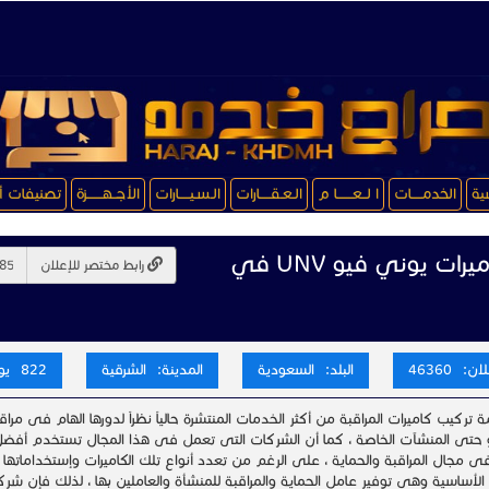
سية
الخدمـــــات
ا لــعـــــــا م
الـعـقـــــارات
الـسـيـــــارات
الأجــهـــــــزة
تصنيفات أ
تركيب كاميرات يوني فيو UNV في
رابط مختصر للإعلان
: 46360
البلد: السعودية
المدينة: الشرقية
822 يوم
تركيب كاميرات المراقبة من أكثر الخدمات المنتشرة حالياً نظراً لدورها الهام فى مر
و حتى المنشآت الخاصة ، كما أن الشركات التى تعمل فى هذا المجال تستخدم أفضل م
فى مجال المراقبة والحماية ، على الرغم من تعدد أنواع تلك الكاميرات وإستخداماته
الأساسية وهي توفير عامل الحماية والمراقبة للمنشأة والعاملين بها ، لذلك فإن