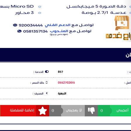
لجهاز مع العديد من أجهزة الراوتر يدعم نظامها الحديث تقنيات مثل: تقنية آي كلاود 
كاميرات مراقبة بوجود إضاءة الأشعة تحت الحمراء المدمجة.
 واحد مع مسافة كشف فعالة تصل إلى 20 متر.
اعلان
اميرات المراقبة من يوني فيو UNV
س بوك
شارك عبر تويتر
شارك عبر و
اقبة Uniview IPC2122LB-AF40WK-G
 مراقبة منزلية Uniview IPC2125LB-SF40-A
اقبة Uniview IPC2125LE-ADF40KM-G
مراقبة للمنازل Uniview IPC2128LE-ADF40KM-G
ت
راقبة منزلية Uniview IPC2225SS-ADF40KM-I0
اقبة Uniview IPC2228SS-ADF40KM-I0
ات مراقبة من يوني فيو Uniview IPC325LB-SF28-A
راقبة Uniview IPC325LE-ADF28K-G
لا يوجد تعليقات لهذا الاعلان كن انت اول تعليق
ات مراقبة للمنازل من يوني فيو Uniview IPC325LR3-VSPF28-D
راقبة Uniview IPC328LE-ADF28K-G
 مراقبة للمنازل Uniview IPC2128LE-ADF40KM-G
ودة مع مستشعر CMOS بدقة 8 ميجابكسل و 1/2.7 بوصة
جيل الدخول
او
التسجيل
لكي تتمكن من التعليق
ة في بيئة الإضاءة المنخفضة