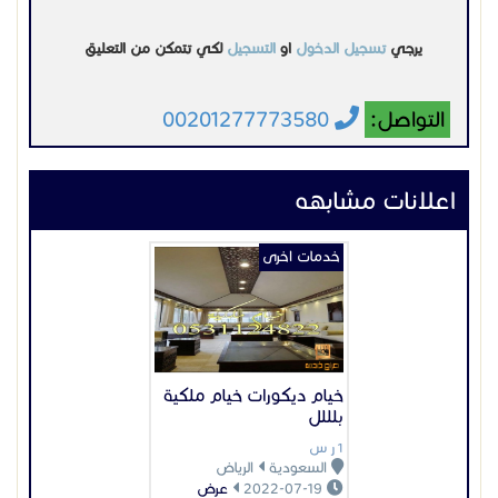
يرجي
تسجيل الدخول
او
التسجيل
لكي تتمكن من التعليق
التواصل:
00201277773580
اعلانات مشابهه
خدمات اخرى
خيام ديكورات خيام ملكية
بلللل
1 ر س
السعودية
الرياض
2022-07-19
عرض