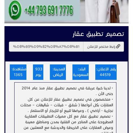
تصميم تطبيق عقار
رابط مختصر للإعلان
رقم الاعلان:
البلد:
المدينة:
933
مشاهدة:
44519
السعودية
الرياض
يوم
1365
• لدينا خبرة عريقة في تصميم تطبيق عقار منذ عام 2014
حتى الآن .
• متخصصون في تصميم تطبيق عقار للإعلان عن كل
العقارات بكل أنواعها ( شقق – فيلات – شاليهات – محلات
تجارية - أراضي ) ، وعرضها للبيع أو للإيجار أو الاستثمار .
• تصميم تطبيق عقار مع كل مميزات التطبيقات العقارية
المطروحة على المتاجر من الفلترة بمدن ومناطق معينة
وعرض العقارات على الخريطة والدردشة مع المعلنين عن