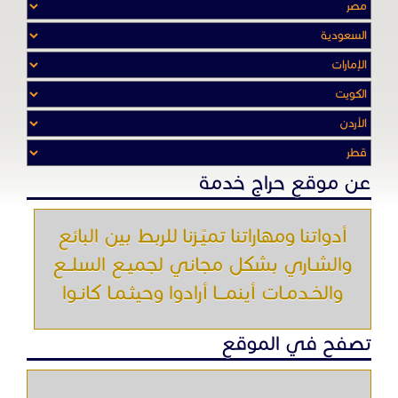
عن موقع حراج خدمة
أدواتنا ومهاراتنا تميّـزنا للربط بين البائع
والشـاري بشكل مجاني لجميـع السلــع
والخـدمـات أينمـــا أرادوا وحيثـمـا كانـوا
تصفح في الموقع