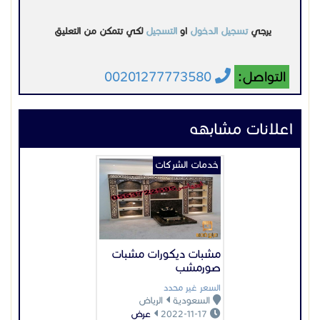
مشبات ديكورات مشبات
صورمشب
السعر غير محدد
السعودية
الرياض
2022-11-17
عرض
خدمات الشركات
تصميم بروفايل شركة
أحسن سعر
375 ر س
السعودية
الرياض
2022-12-30
عرض