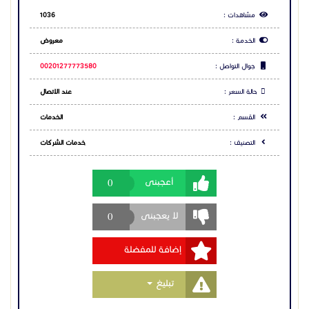
0
أعجبنى
- للتواصل عن طريق البريد الالكتروني
tec.soft.smart@gmail.com
0
لا يعجبنى
- للتواصل عن طريق الموقع الالكتروني ل تك سوفت – tec
soft
https://tec-soft.net/
إضافة للمفضلة
- رابط قناة اليوتيوب ل تك سوفت – tec soft
https://www.youtube.com/@-tecsoft
Toggle Dropdown
تبليغ
- رابط صفحة انستجرام ل تك سوفت – tec soft
https://www.instagram.com/techsoftsmartapps/
مشاركة الاعلان
شارك عبر فيس بوك
شارك عبر تويتر
شارك عبر واتساب