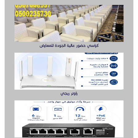
راوتر ريجي
سويتش ريجي سرعة وأداء موثوق لشبكتك
بوابه مواقف السيارات بوابة دخول وخروج