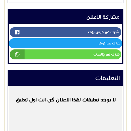
التعليقات
لا يوجد تعليقات لهذا الاعلان كن انت اول تعليق
يرجي
تسجيل الدخول
او
التسجيل
لكي تتمكن من التعليق
التواصل:
00201277773580
اعلانات مشابهه
خدمات الشركات