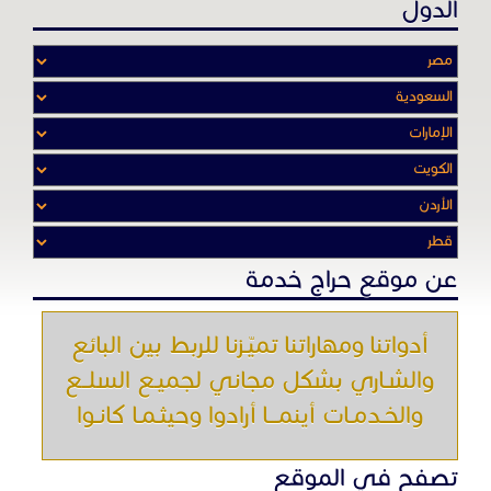
عن موقع حراج خدمة
أدواتنا ومهاراتنا تميّـزنا للربط بين البائع
والشـاري بشكل مجاني لجميـع السلــع
والخـدمـات أينمـــا أرادوا وحيثـمـا كانـوا
تصفح في الموقع
الرئيسية
باقات الإعلانات
من نحن
إعلانات ممنوعة
شروط الاستخدام
اتصل بنا