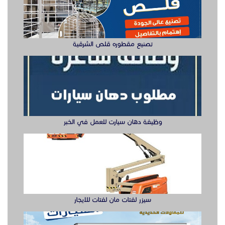
سيزر لفتات مان لفتات للايجار
تصنيع صناديق وهياكل سيارات الشرقية