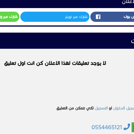
اعلان
https://almgdhaflat
س بوك
شارك عبر تويتر
شارك عبر و
ت
لا يوجد تعليقات لهذا الاعلان كن انت اول تعليق
جيل الدخول
او
التسجيل
لكي تتمكن من التعليق
0554465121