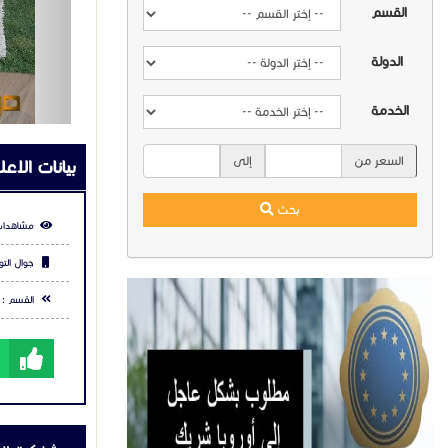
القسم
استخدم ال
يمكنك إض
6. جلسة بجوار المسبح:
الدولة
ضع كراسي
أضف طاول
الخدمة
استخدم م
7. جلسة عشاء خارجية:
طاولة كب
السعر من
إلى
بيانات الاعل
استخدم ش
يمكن إضاف
إذا كنت 
بحث
مشاهدات
جوال التو
القسم :
للتواصل م
:
4465121
5453113
للاطلاع ع