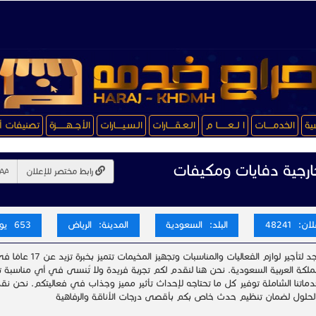
سية
الخدمـــــات
ا لــعـــــــا م
الـعـقـــــارات
الـسـيـــــارات
الأجــهـــــــزة
تصنيفات أ
رجية دفايات ومكيفات
رابط مختصر للإعلان
ن: 48241
البلد: السعودية
المدينة: الرياض
653 يوم
ذروة المجد لتأجير لوازم الفع
ملكة العربية السعودية. نحن هنا لنقدم لكم تجربة فريدة ولا تُنسى في أي مناسبة ت
اتنا الشاملة توفير كل ما تحتاجه لإحداث تأثير مميز وجذاب في فعاليتكم. نحن ن
حلول لضمان تنظيم حدث خاص بكم بأقصى درجات الأناقة والرفاهية