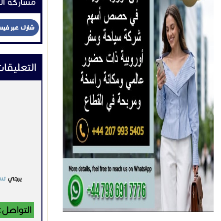
مشاركة ال
-sa.com/
شارك عبر في
التعليقا
يرجي
تس
التواصل: