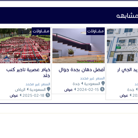
مشابهه
مـقـــاولات
مـقـــاولات
د الجي ار
أفضل دهان بجدة جوال
خيام عصرية تاجير كنب
جلد
السعر غير محدد
السعودية
جدة
د
السعر غير محدد
جدة
2024-02-15
عرض
السعودية
الرياض
عرض
2025-02-18
عرض