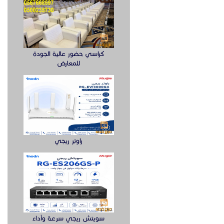
كراسي حضور عالية الجودة
للمعارض
راوتر ريجي
سويتش ريجي سرعة وأداء