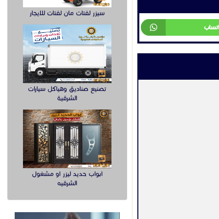
سيزر لفتات مان لفتات للايجار
اتساب
تصنيع صناديق وهياكل سيارات
الشرقية
ابواب حديد ليزر او مشغول
الشرقيه