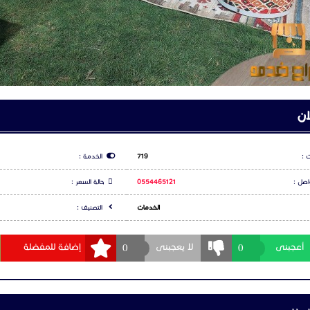
حصى أو الرمل كأرضية، وأضف شلالاً صغيرًا أو نافورة للمزيد من الأجواء الهادئة.
افة زهور ونباتات محيطة بالجلسة لإضفاء جو طبيعي وجميل.
 طويلة (شيزلونج) للاستلقاء والاسترخاء بجانب المسبح.
ات جانبية صغيرة لوضع المشروبات أو الكتب.
ظلة شمسية كبيرة لحماية من الشمس خلال النهار.
يرة مع كراسي مريحة لتناول الطعام في الهواء الطلق.
ان
موع أو فوانيس صغيرة لإضاءة الطاولة.
ة طاولة شواء (باربكيو) بالقرب لتحضير الوجبات الطازجة.
بحاجة لتصميم محدد أو ترغب في رؤية تصور معين لهذه الأفكار
 :
719
الخدمة :
اصل :
0554465121
حالة السعر :
الخدمات
التصنيف :
عنا على الارقام التالية
0
0
أعجبنى
لا يعجبنى
إضافة للمفضلة
055
054
لى المزيد من الصور تفضلو بزيارة موقعنا على الرابط التالى: