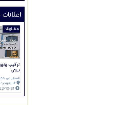
اعلانات 
مـقـــاولات
تركيب وتوري
سي
السعر غير محد
السعودية
2023-10-31