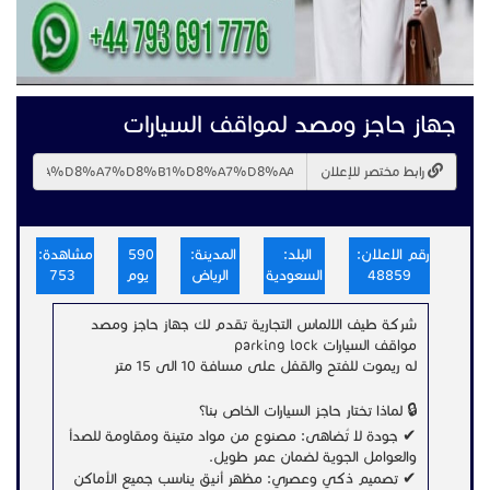
جهاز حاجز ومصد لمواقف السيارات
رابط مختصر للإعلان
رقم الاعلان:
البلد:
المدينة:
590
مشاهدة:
48859
السعودية
الرياض
يوم
753
شركة طيف الالماس التجارية تقدم لك جهاز حاجز ومصد
مواقف السيارات parking lock
له ريموت للفتح والقفل على مسافة 10 الى 15 متر
🔒 لماذا تختار حاجز السيارات الخاص بنا؟
✔ جودة لا تُضاهى: مصنوع من مواد متينة ومقاومة للصدأ
والعوامل الجوية لضمان عمر طويل.
✔ تصميم ذكي وعصري: مظهر أنيق يناسب جميع الأماكن