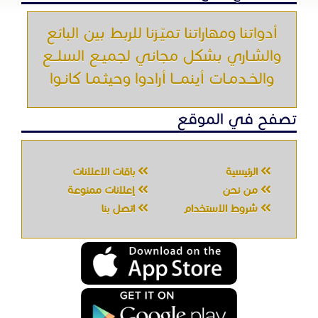
أدواتنا ومهاراتنا تميّـزنا للربط بين البائع
والشـاري بشكل مجاني لجميـع السلــع
والخـدمـات أينمـــا أرادوا وحيثـمـا كانـوا
تصفح في الموقع
الرئيسية
باقات الإعلانات
من نحن
إعلانات ممنوعة
شروط الاستخدام
اتصل بنا