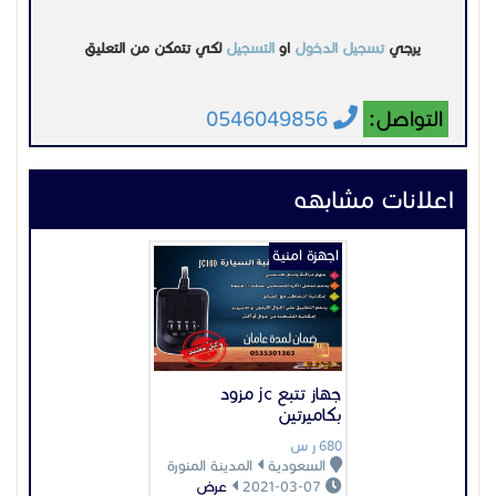
يرجي
تسجيل الدخول
او
التسجيل
لكي تتمكن من التعليق
التواصل:
0546049856
اعلانات مشابهه
اجهزة امنية
جهاز تتبع jc مزود
بكاميرتين
680 ر س
السعودية
المدينة المنورة
2021-03-07
عرض