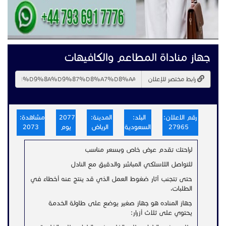
جهاز مناداة المطاعم والكافيهات
رابط مختصر للإعلان
رقم الاعلان:
البلد:
المدينة:
2077
مشاهدة:
27965
السعودية
الرياض
يوم
2073
لراحتك تقدم عرض خاص وبسعر مناسب
للتواصل اللاسلكي المباشر والدقيق مع النادل
حتى تتجنب آثار ضغوط العمل الذي قد ينتج عنه أخطاء في
الطلبات،
جهاز المناده هو جهاز صغير يوضع على طاولة الخدمة
يحتوي على ثلاث أزرار: