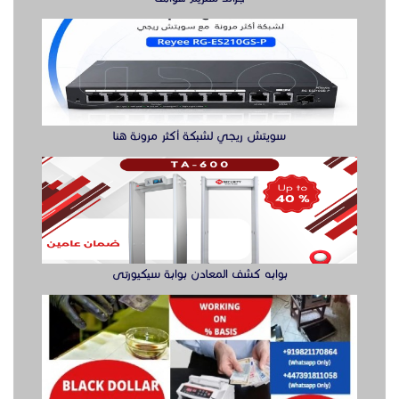
بوابه كشف المعادن بوابة سيكيورتى
buy ssd solution
الدول