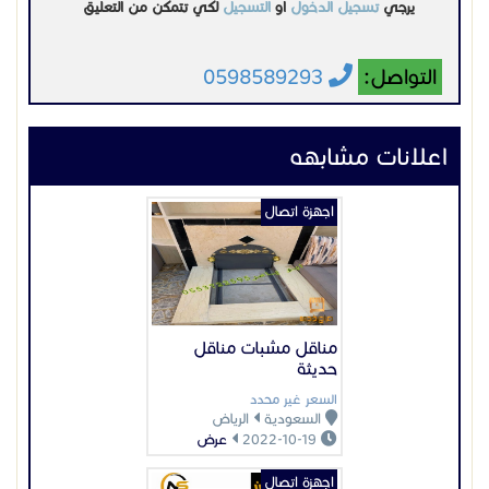
مناقل مشبات مناقل
حديثة
السعر غير محدد
السعودية
الرياض
2022-10-19
عرض
اجهزة اتصال
انتركم Hikvision
السعر غير محدد
السعودية
الرياض
2023-06-04
عرض