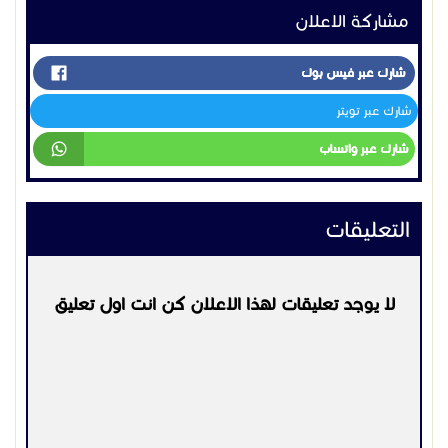
لا يوجد تعليقات لهذا الاعلان كن انت اول تعليق
يرجي
تسجيل الدخول
او
التسجيل
لكي تتمكن من التعليق
التواصل:
0598589293
اعلانات مشابهه
اجهزة اتصال