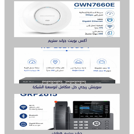
سويتش ريجي حل متكامل لتوسعة الشبكة
جراند ستريم هواتف
سويتش ريجي لشبكة أكثر مرونة هنا