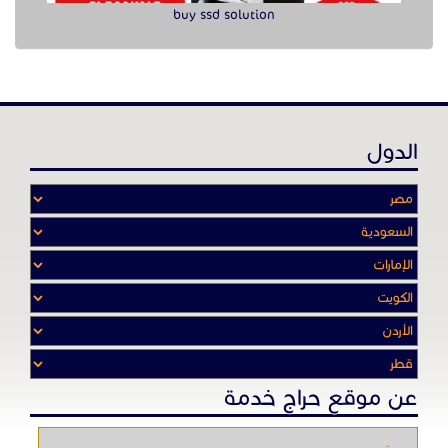
عن موقع حراج خدمة
أدواتنا ومهاراتنا تميّـزنا للربط بين البائع
والشـاري بشكل مجاني لجميـع السلــع
والخـدمـات أينمـــا أرادوا وحيثـمـا كانـوا
تصفح في الموقع
الرئيسية
باقات الإعلانات
من نحن
إعلانات ممنوعة