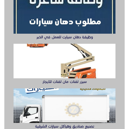
سيزر لفتات مان لفتات للايجار
تصنيع صناديق وهياكل سيارات الشرقية
ابواب حديد ليزر او مشغول الشرقيه