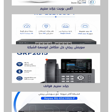
جراند ستريم هواتف
سويتش ريجي لشبكة أكثر مرونة هنا
بوابه كشف المعادن بوابة سيكيورتى