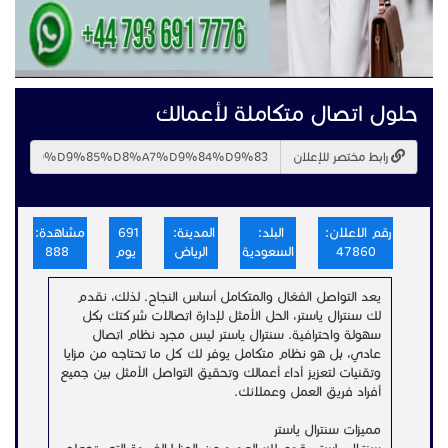
حلول اتصال متكاملة لأعمالك
رابط مختصر للإعلان
رقم الاعلان:
البلد:
المدينة:
691
مشاهدة:
47860
السعودية
الرياض
يوم
888
يعد التواصل الفعّال والمتكامل أساس النجاح. لذلك، نقدم
لك سنترال ياستر، الحل الأمثل لإدارة اتصالات شركتك بكل
سهولة واحترافية. سنترال ياستر ليس مجرد نظام اتصال
عادي، بل هو نظام متكامل يوفر لك كل ما تحتاجه من مزايا
وتقنيات لتعزيز أداء أعمالك وتحقيق التواصل الأمثل بين جميع
أفراد فريق العمل وعملائك.
مميزات سنترال ياستر