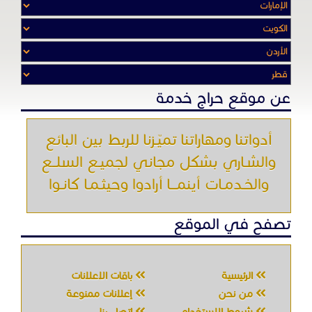
والخـدمـات أينمـــا أرادوا وحيثـمـا كانـوا
تصفح في الموقع
الرئيسية
باقات الإعلانات
من نحن
إعلانات ممنوعة
شروط الاستخدام
اتصل بنا