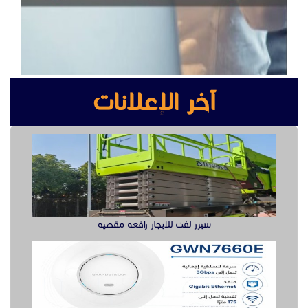
سيزر لفت للايجار رافعه مقصيه
أكس بوينت جراند ستريم
سويتش ريجي حل متكامل لتوسعة الشبكة