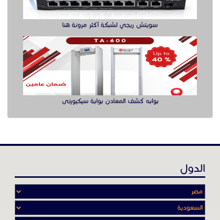
الدول
عن موقع حراج خدمة
أدواتنا ومهاراتنا تميّـزنا للربط بين البائع
والشـاري بشكل مجاني لجميـع السلــع