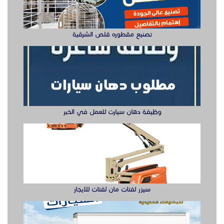
سيزر لفتات مان لفتات للايجار
تصنيع صناديق وهياكل سيارات الشرقية
ابواب حديد ليزر او مشغول الشرقيه