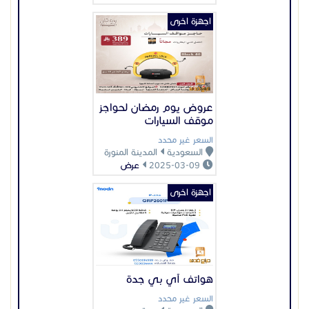
م/صفوان 0539731159
م/محمد الماحي 0553137426
اجهزة اخرى
هواتف آي بي جدة
السعر غير محدد
السعودية
جدة
2025-05-14
عرض
عرض بيانات المُعلن
اعلانات مميزة