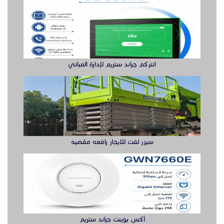
سيزر لفت للايجار رافعه مقصيه
أكس بوينت جراند ستريم
سويتش ريجي حل متكامل لتوسعة الشبكة