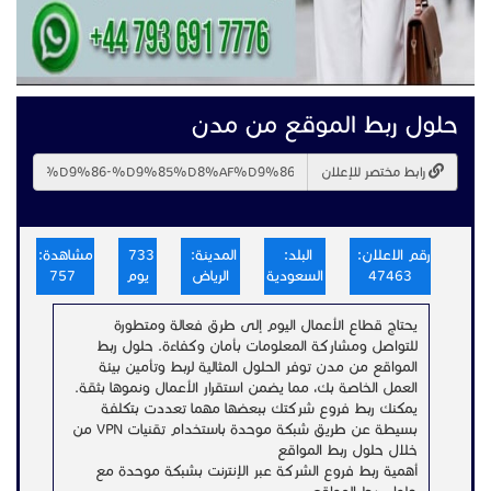
حلول ربط الموقع من مدن
رابط مختصر للإعلان
رقم الاعلان:
البلد:
المدينة:
733
مشاهدة:
47463
السعودية
الرياض
يوم
757
يحتاج قطاع الأعمال اليوم إلى طرق فعالة ومتطورة
للتواصل ومشاركة المعلومات بأمان وكفاءة. حلول ربط
المواقع من مدن توفر الحلول المثالية لربط وتأمين بيئة
العمل الخاصة بك، مما يضمن استقرار الأعمال ونموها بثقة.
يمكنك ربط فروع شركتك ببعضها مهما تعددت بتكلفة
بسيطة عن طريق شبكة موحدة باستخدام تقنيات VPN من
خلال حلول ربط المواقع
أهمية ربط فروع الشركة عبر الإنترنت بشبكة موحدة مع