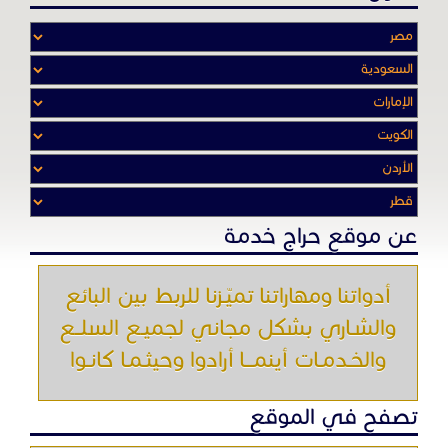
أدواتنا ومهاراتنا تميّـزنا للربط بين البائع
والشـاري بشكل مجاني لجميـع السلــع
والخـدمـات أينمـــا أرادوا وحيثـمـا كانـوا
تصفح في الموقع
الرئيسية
باقات الإعلانات
من نحن
إعلانات ممنوعة
شروط الاستخدام
اتصل بنا