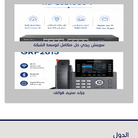
جراند ستريم هواتف
الدول
عن موقع حراج خدمة