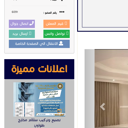
6091
رقم العضو :
قيم المعلن
اتصال جوال
تواصل واتس
ارسال بريد
الانتقال الي الصفحة الخاصة
Previous
اعلانات مميزة
لجبس بورد بأحدث الصيحات
معروض
عند الاتصال
خدمات اخرى
Toggle Dropdown
تبليغ
تصنيع وتركيب سلالم مخارج
طوارئ