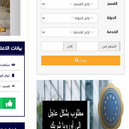
القسم
نخدمكم ف
مشاركة ال
الدولة
للتواصل و
9218901
شارك عبر في
الخدمة
مقاول ج
مقاول جب
السعر من
إلى
جبس بورد
التعليقا
تركيب جب
شركة جب
بحث
معلم جبس
ديكورات 
اسقف جب
جبس بور
جبس بور
تركيب ا
تنفيذ دي
تشطيب ج
جبس بور
جبس بورد
يرجي
تس
جبس بورد
اسقف جب