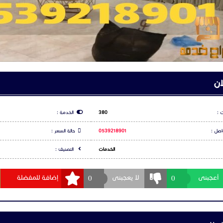
ي: الهفوف، المبرز، وكافة قرى الأحساء.
اعلان
الحجز:
053
س بوك
شارك عبر تويتر
شارك عبر و
بس بورد في الاحساء
س بورد الاحساء
 الاحساء
ت
س بورد الاحساء
س بورد الاحساء
 بورد الاحساء
جبس بورد الاحساء
لا يوجد تعليقات لهذا الاعلان كن انت اول تعليق
س بورد الاحساء
د اسقف
د جدران
سقف جبس بورد
كورات جبس بورد
بس بورد
د بسيط الاحساء
 فلات الاحساء
جيل الدخول
او
التسجيل
لكي تتمكن من التعليق
 كلاسيك الاحساء
س بورد حديثة الاحساء