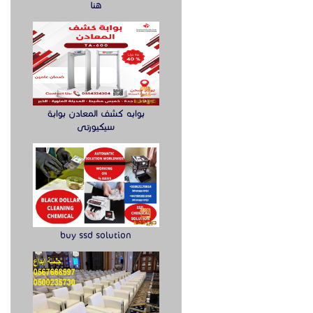
هنا
بوابه كشف المعادن بوابة
سيكيورتى
buy ssd solution