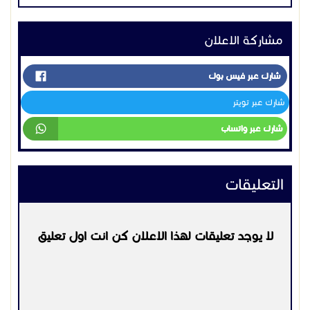
التعليقات
التزام تام بالمواعيد وجودة التنفيذ
لا يوجد تعليقات لهذا الاعلان كن انت اول تعليق
أسعار منافسة تناسب جميع العملاء
تغطية شاملة لجميع مدن الشرقية: الدمام، الجبيل، الخبر،
القطيف، بقيق، العزازية والمناطق المجاورة
اتصل الآن: 0506291462
يرجي
تسجيل الدخول
او
التسجيل
لكي تتمكن من التعليق
متاحون على مدار الساعة لخدمتك في أي وقت.
التواصل:
0506291462
قاول اسفلت في الجبيل
اعلانات مشابهه
سفلتة شوارع الدمام
زفلتة الأحياء في الخبر
خدمات اخرى