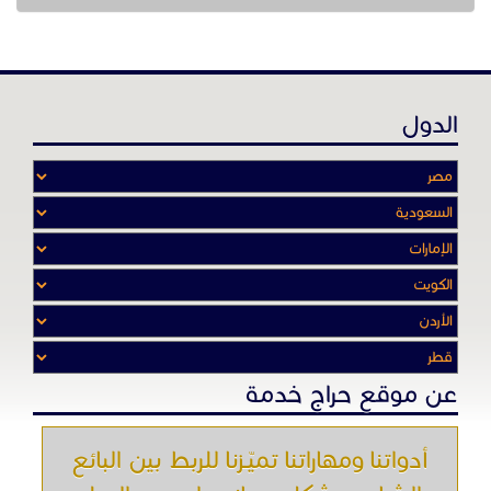
عن موقع حراج خدمة
أدواتنا ومهاراتنا تميّـزنا للربط بين البائع
والشـاري بشكل مجاني لجميـع السلــع
والخـدمـات أينمـــا أرادوا وحيثـمـا كانـوا
تصفح في الموقع
الرئيسية
باقات الإعلانات
من نحن
إعلانات ممنوعة
شروط الاستخدام
اتصل بنا