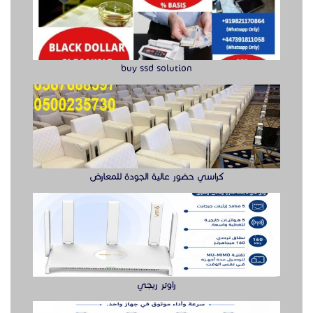
كراسي حضور عالية الجودة للمعارض
راوتر ريجي
سويتش ريجي سرعة وأداء موثوق لشبكتك