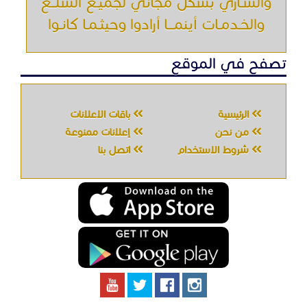
جميع الحقوق محفوظه " حراج خدمه " © 2026
شركة الحصان تك
لتقنية المعلومات