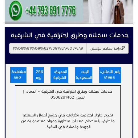
خدمات سفلتة وطرق احترافية في الشرقية
رابط مختصر للإعلان
رقم الاعلان:
البلد:
المدينة:
296
مشاهدة:
51966
السعودية
الشرقية
يوم
560
خدمات سفلتة وطرق احترافية في الشرقية – الدمام |
الجبيل 0506291462
نقدم حلولًا احترافية متكاملة في جميع أعمال السفلتة
والطرق، باستخدام معدات متطورة ومواد معتمدة تضمن
الجودة والمتانة في التنفيذ.