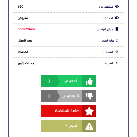
0
أعجبنى
تجهيز المواقع للمشاريع الإنشائية
0
لا يعجبنى
أعمال السفلتة والطرق
إضافة للمفضلة
سفلتة الشوارع والأحياء السكنية والمزارع
Toggle Dropdown
تبليغ
تزفيت المواقف والمستودعات والمجمعات التجارية
مشاركة الاعلان
تنفيذ أعمال الأسفلت للمنازل والاستراحات
شارك عبر فيس بوك
صيانة الطرق القديمة وإصلاح التشققات والحفر
شارك عبر تويتر
مميزاتنا:
شارك عبر واتساب
خبرة طويلة في مجال الطرق والسفلتة