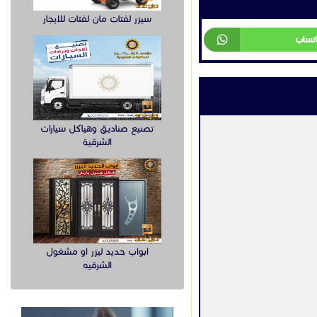
سيزر لفتات مان لفتات للايجار
اتساب
تصنيع صناديق وهياكل سيارات
الشرقية
ابواب حديد ليزر او مشغول
الشرقيه