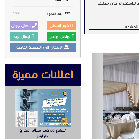
اسبة للاستخدام في مختلف
5688
رقم العضو :
قيم المعلن
اتصال جوال
 المشمع.
تواصل واتس
ارسال بريد
الانتقال الي الصفحة الخاصة
Previous
اعلانات مميزة
متقاطعة.
ل الخيمة.
اسبات.
ية.
راحة.
تصنيع وتركيب سلالم مخارج
طوارئ
ًا لمن يبحث عن الجمع بين