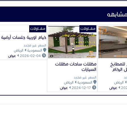
مشابهه
مـقـــاولات
مـقـــاولات
خيام اوربية جلسات أرضية
السعر غير محدد
السعودية
الرياض
2026-02-04
عرض
 للمطابخ
مظلات ساحات مظلات
 الرخام
السيارات
د
السعر غير محدد
الرياض
السعودية
الرياض
عرض
2024-12-17
عرض