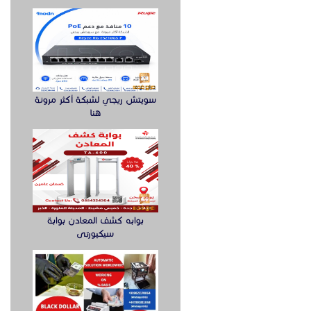
سويتش ريجي لشبكة أكثر مرونة
هنا
بوابه كشف المعادن بوابة
سيكيورتى