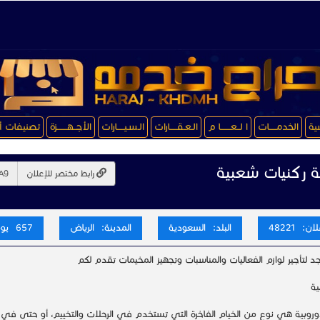
سية
الخدمـــــات
ا لــعـــــــا م
الـعـقـــــارات
الـسـيـــــارات
الأجــهـــــــزة
تصنيفات أ
ية ركنيات شعبية
رابط مختصر للإعلان
ن: 48221
البلد: السعودية
المدينة: الرياض
657 يوم
د لتأجير لوازم الفعاليات والمناسبات وتجهيز المخيمات تقدم لكم
ية
لأوروبية هي نوع من الخيام الفاخرة التي تستخدم في الرحلات والتخييم، أو حتى في