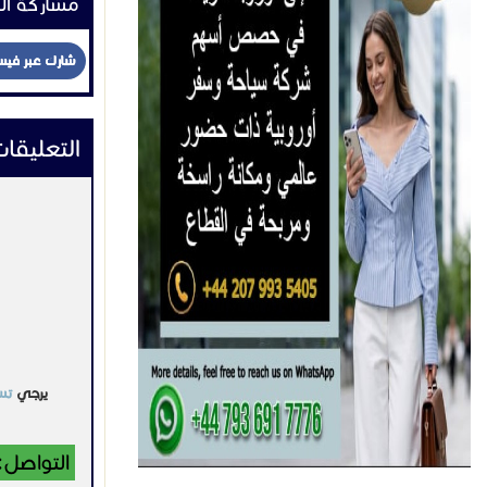
مشاركة ال
شارك عبر في
التعليقا
يرجي
تس
التواصل: