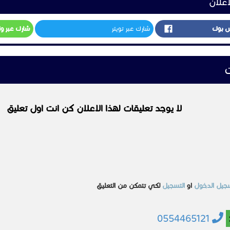
اعلان
س بوك
شارك عبر تويتر
شارك عبر و
ت
لا يوجد تعليقات لهذا الاعلان كن انت اول تعليق
جيل الدخول
او
التسجيل
لكي تتمكن من التعليق
0554465121