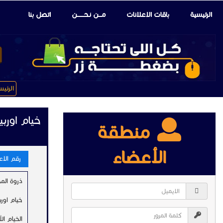
الرئيسية
باقات الإعلانات
مـــن نـحـــــــن
اتصل بنا
الرئي
خيام اورب
منطقة
الأعضاء
رقم الاعلا
ذروة المج
خيام اورب
الخيام ا