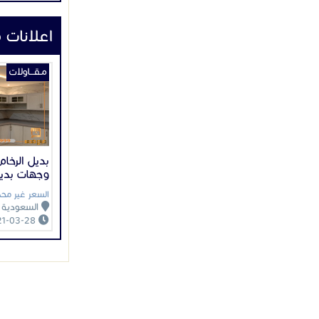
اعلانات 
مـقـــاولات
بديل الرخام
وجهات بديل
السعر غير محد
السعودية
2021-03-28