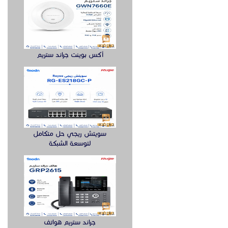
أكس بوينت جراند ستريم
سويتش ريجي حل متكامل
لتوسعة الشبكة
جراند ستريم هواتف