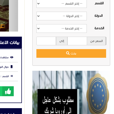
القسم
الأناقة و
الدولة
الخدمة
للتواصل م
:
4465121
السعر من
إلى
بيانات الاعل
5453113
بحث
مشاهدات
للاطلاع ع
جوال التو
-sa.com/
القسم :