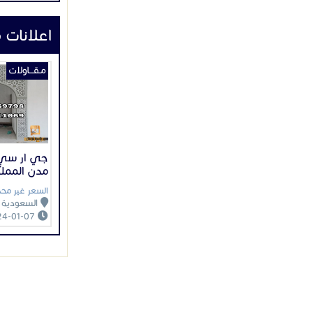
اعلانات 
مـقـــاولات
جي ار سي 
مدن الممل
السعر غير محد
السعودية
2024-01-07