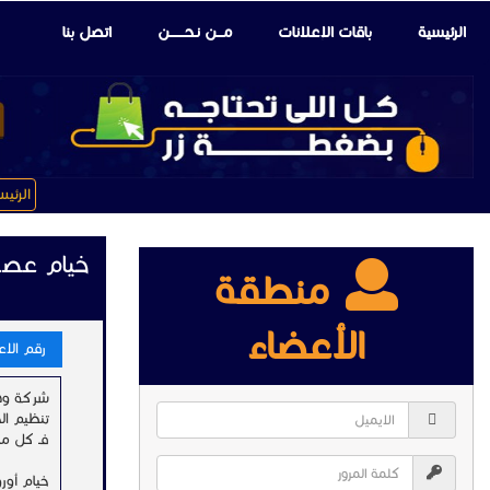
الرئيسية
باقات الإعلانات
مـــن نـحـــــــن
اتصل بنا
الرئي
خيام عصري
منطقة
الأعضاء
رقم الاعلا
شركة وه
تنظيم ال
فـ كل ما
خيام أور