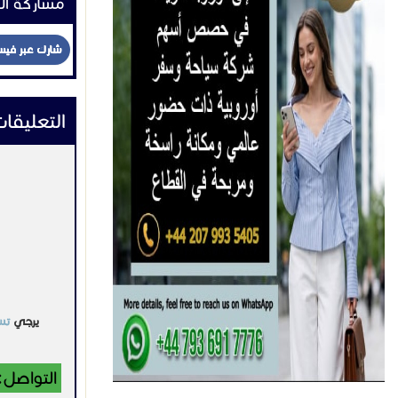
مشاركة ال
شارك عبر في
التعليقا
يرجي
تس
التواصل: