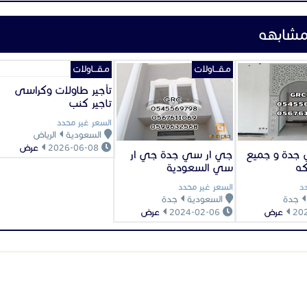
مشابهه
مـقـــاولات
مـقـــاولات
تأجير طاولات وكراسى
تاجير كنب
السعر غير محدد
السعودية
الرياض
2026-06-08
عرض
جدة و جميع
جي ار سي جدة جي ار
كه
سي السعودية
د
السعر غير محدد
جدة
السعودية
جدة
عرض
2024-02-06
عرض