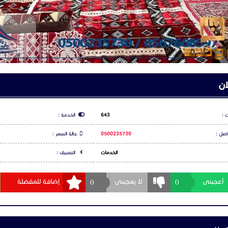
عنا عل االرقام التالية:
0500
0567
لى المزيد من الصور تفضلو بزيارة موقعنا على الرابط التالى:
ان
https://wahjal
 :
643
الخدمة :
اصل :
0500235730
حالة السعر :
الخدمات
التصنيف :
0
0
أعجبنى
لا يعجبنى
إضافة للمفضلة