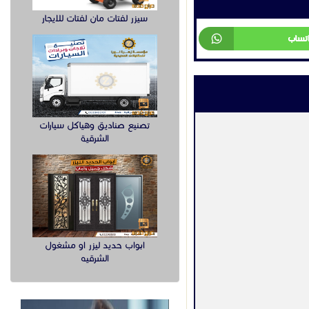
سيزر لفتات مان لفتات للايجار
اتساب
تصنيع صناديق وهياكل سيارات
الشرقية
ابواب حديد ليزر او مشغول
الشرقيه