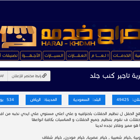
سية
الخدمـــــات
ا لــعـــــــا م
الـعـقـــــارات
الـسـيـــــارات
الأجــهـــــــزة
تصنيفات أ
ة تاجير كنب جلد
رابط مختصر للإعلان
ن: 49425
البلد: السعودية
المدينة: الرياض
534 يوم
ج الحفل ل تنظيم الحفلات باحترافيه و علي اعلي مستوي علي ايدي نخبه من 
حفلات ف نقوم بتنظيم جميع الحفلات و المناسبات بكافة انواعها
 هو مميز وفاخر تجده لدينا
وبية ,خيام شعبية , خيام عصرية, خيام مودرن, خيام شفاف