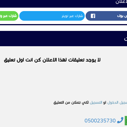
اعلان
س بوك
شارك عبر تويتر
شارك عبر و
ت
لا يوجد تعليقات لهذا الاعلان كن انت اول تعليق
جيل الدخول
او
التسجيل
لكي تتمكن من التعليق
0500235730