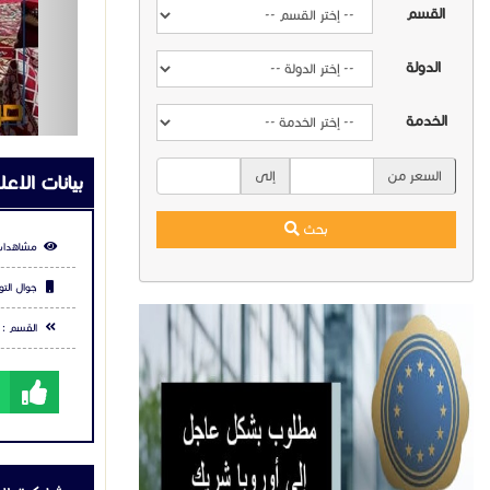
القسم
للتواصل م
الدولة
235730
الخدمة
668597
للاطلاع ع
السعر من
إلى
بيانات الاعل
hfl.com/
بحث
مشاهدات
جوال التو
القسم :