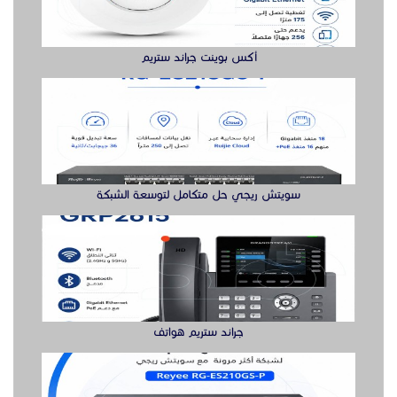
جراند ستريم هواتف
سويتش ريجي لشبكة أكثر مرونة هنا
الدول