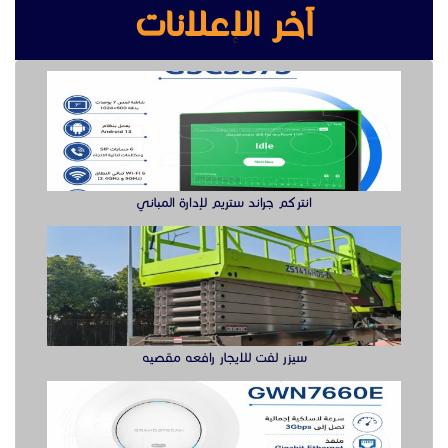
سيزر لفت للايجار رافعه مقصيه
أكس بوينت جراند ستريم
سويتش ريجي حل متكامل لتوسعة الشبكة