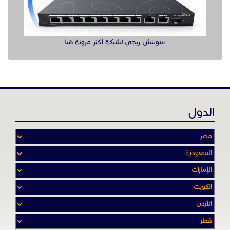
عن موقع حراج خدمة
أدواتنا ومهاراتنا تميّـزنا للربط بين البائع
والشـاري بشكل مجاني لجميـع السلــع
والخـدمـات أينمـــا أرادوا وحيثـمـا كانـوا
تصفح في الموقع