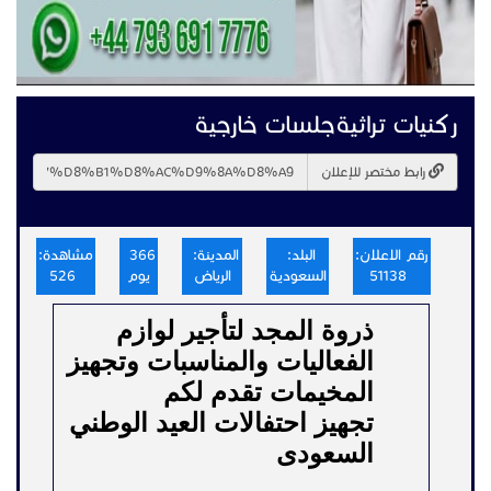
ركنيات تراثيةجلسات خارجية
رابط مختصر للإعلان
رقم الاعلان:
البلد:
المدينة:
366
مشاهدة:
51138
السعودية
الرياض
يوم
526
ذروة المجد لتأجير لوازم
الفعاليات والمناسبات وتجهيز
المخيمات تقدم لكم
تجهيز احتفالات العيد الوطني
السعودى