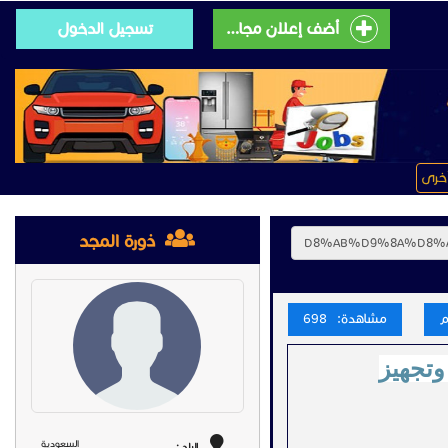
أضف إعلان مجانى
تسجيل الدخول
خرى
ذورة المجد
مشاهدة: 698
وتجهيز
السعودية
البلد :