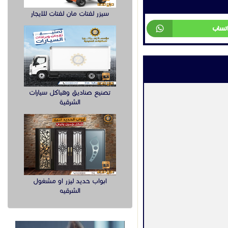
.
سيزر لفتات مان لفتات للايجار
.
تصنيع صناديق وهياكل سيارات
عراس الشعبية.
الشرقية
ابواب حديد ليزر او مشغول
الشرقيه