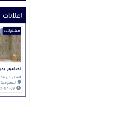
ت
ب
م
ل
ط
ل
ج
ش
ل
م
م