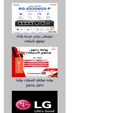
سويتش ريجي سرعة وأداء
موثوق لشبكتك
بوابه مواقف السيارات بوابة
دخول وخروج