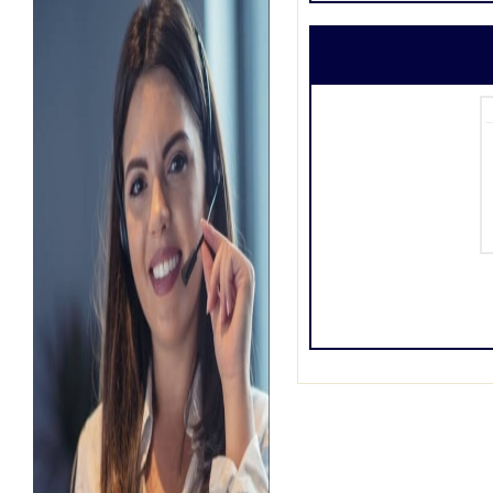
ات
,
تاجير خيام
محل
,
تأجير
ولات
ر طاولة
ناسبات
,
تاجير
 شعبيه
,
ايجار
ات الافراح
ر
,
كراسى
للايجار
,
لوازم
بية
,
صيوان