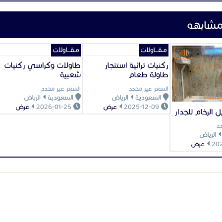
اجير الكراسي والطاولات
,
تاجير كنبات للمناسب
الرياض,
تاجير خيمه,
إيجار خيام
,
تاجير مكيف 
ستلزمات الأفراح
,
تأجير طاولات وكراسي,
طا
لايجار
,
تاجير ركنيات شعبيه,
تاجير كنب
,
استئجا
عام
,
تجهيز قاعات مؤتمرات
,
تأجير لوازم الم
وازم الفعاليات
,
تأجير خيام عزاء
,
تاجير جلسات
لسات خارجيه
,
مقدمين الضيافه
,
تاجير مستلزم
ركة تاجير خيام
,
خيم اعراس للايجار
,
خيم للايجا
لايجار
,
طاولات طعام للايجار,
ط
اولات اجتماعات 
ناسبات للايجار
,
استاجار كنب
,
تاجير جلسات شع
لكى للايجار