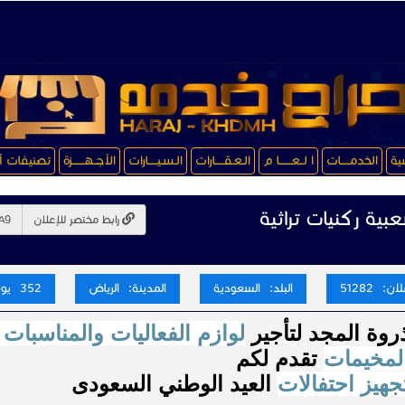
سية
الخدمـــــات
ا لــعـــــــا م
الـعـقـــــارات
الـسـيـــــارات
الأجــهـــــــزة
تصنيفات أ
بية ركنيات تراثية
رابط مختصر للإعلان
ن: 51282
البلد: السعودية
المدينة: الرياض
352 يوم
روة المجد لتأجير
لوازم الفعاليات والمناسبات 
لمخيمات
تقدم لكم
جهيز احتفالات
العيد الوطني السعودى