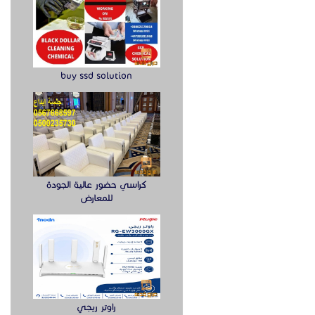
buy ssd solution
كراسي حضور عالية الجودة
للمعارض
راوتر ريجي