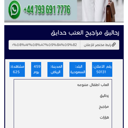
زحاليق مراجيح العتب حدايق
رابط مختصر للإعلان
رقم الاعلان:
البلد:
المدينة:
459
مشاهدة:
50131
السعودية
الرياض
يوم
625
العاب اطفال متنوعه
زحاليق
مراجيح
هزازات