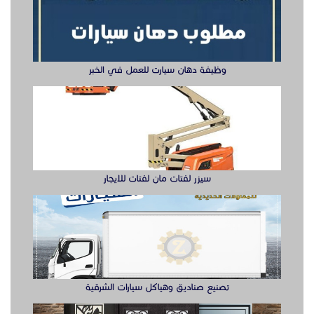
سيزر لفتات مان لفتات للايجار
تصنيع صناديق وهياكل سيارات الشرقية
ابواب حديد ليزر او مشغول الشرقيه