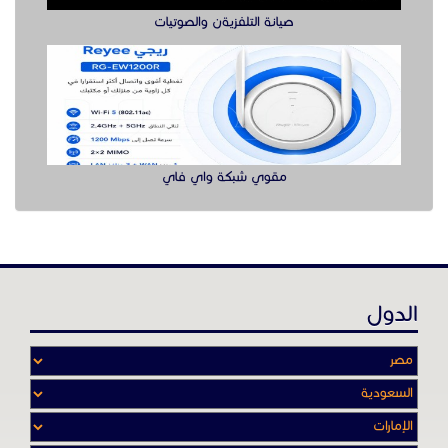
الدول
عن موقع حراج خدمة
أدواتنا ومهاراتنا تميّـزنا للربط بين البائع
والشـاري بشكل مجاني لجميـع السلــع
والخـدمـات أينمـــا أرادوا وحيثـمـا كانـوا