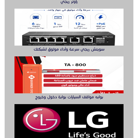
بوابه مواقف السيارات بوابة دخول وخروج
صيانة التلفزيةن والصوتيات
مقوي شبكة واي فاي