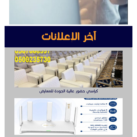
كراسي حضور عالية الجودة للمعارض
راوتر ريجي
سويتش ريجي سرعة وأداء موثوق لشبكتك