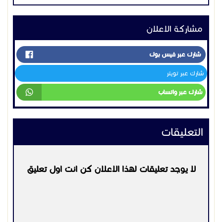
التعليقات
لا يوجد تعليقات لهذا الاعلان كن انت اول تعليق
يرجي
تسجيل الدخول
او
التسجيل
لكي تتمكن من التعليق
التواصل:
920031541
اعلانات مشابهه
اخـرى