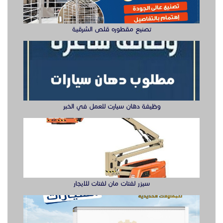
سيزر لفتات مان لفتات للايجار
تصنيع صناديق وهياكل سيارات الشرقية
ابواب حديد ليزر او مشغول الشرقيه