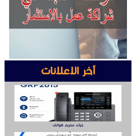
جراند ستريم هواتف
سويتش ريجي لشبكة أكثر مرونة هنا