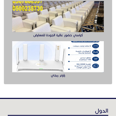
راوتر ريجي
الدول
عن موقع حراج خدمة