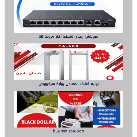
بوابه كشف المعادن بوابة سيكيورتى
buy ssd solution
كراسي حضور عالية الجودة للمعارض