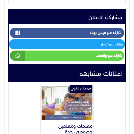
اعلانات مشابهه
خدمات اخرى
معلمات ومعلمين
خصوصي جدة
100 ر س
السعودية
جدة
2025-10-16
عرض
خدمات اخرى
مباشرين قهوة في جدة
قهوجيين