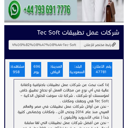
شركات عمل تطبيقات Tec Soft
رابط مختصر للإعلان
رقم الاعلان:
البلد:
المدينة:
696
مشاهدة:
47781
السعودية
الرياض
يوم
958
إذا كنت تبحث عن شركات عمل تطبيقات باحترافية وكفائة
عالية في أي نوع من مجالات العمل أو تحتاج تطبيق خاص
لمؤسستك أو شركتك ، شركة تك سوفت للحلول الذكية –
Tec Soft هي وجهتك ومكانك .
• نحن من أوائل شركات عمل تطبيقات في مصر والعالم
العربي منذ عام 2014 وحتى الآن ، بإمكانات وخصائص كثيرة
جداً ( على الأندرويد والأيفون ) .
• نحن من أفضل شركات عمل تطبيقات التي لها سابقة