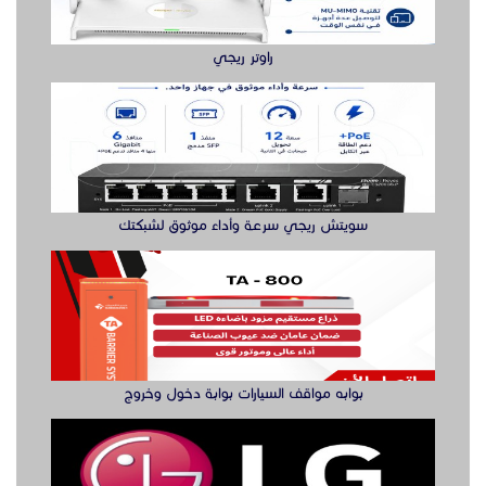
بوابه مواقف السيارات بوابة دخول وخروج
صيانة التلفزيةن والصوتيات
مقوي شبكة واي فاي