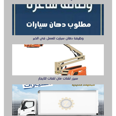
سيزر لفتات مان لفتات للايجار
تصنيع صناديق وهياكل سيارات الشرقية
ابواب حديد ليزر او مشغول الشرقيه