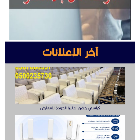
كراسي حضور عالية الجودة للمعارض
راوتر ريجي
سويتش ريجي سرعة وأداء موثوق لشبكتك