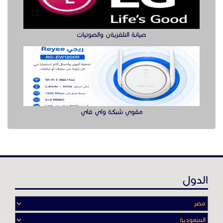
الدول
عن موقع حراج خدمة
أدواتنا ومهاراتنا تميّـزنا للربط بين البائع