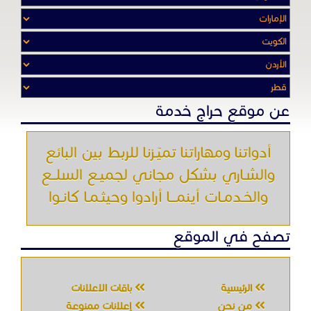
والشـاري بشكل مجاني لجميـع السلــع
والخـدمـات أينمـــا أرادوا وحيثـمـا كانـوا
تصفح في الموقع
الرئيسية
باقات الإعلانات
من نحن
إعلانات ممنوعة
شروط الاستخدام
اتصل بنا