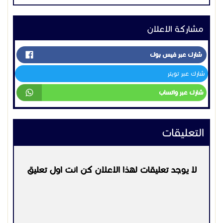
التعليقات
لا يوجد تعليقات لهذا الاعلان كن انت اول تعليق
يرجي
تسجيل الدخول
او
التسجيل
لكي تتمكن من التعليق
التواصل:
0559099219
اعلانات مشابهه
مـقـــاولات