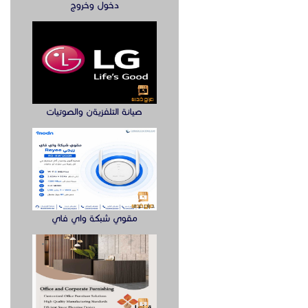
دخول وخروج
صيانة التلفزيةن والصوتيات
مقوي شبكة واي فاي