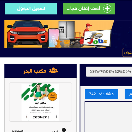
أضف إعلان مجانى
تسجيل الدخول
خرى
مكتب البدر
مشاهدة: 742
السعودية
البلد :