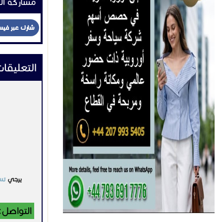
مشاركة ال
شارك عبر في
التعليقا
يرجي
تس
التواصل: