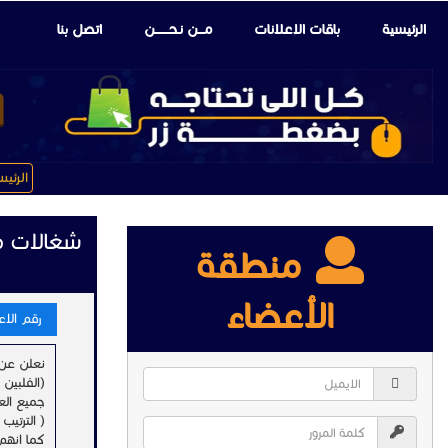
الرئيسية
باقات الإعلانات
مـــن نـحـــــــن
اتصل بنا
الرئي
شغالات من
منطقة
الأعضاء
رقم الاعلا
نعلن عن 
(الفلبين 
جميع الع
( الترتي
كما انهم