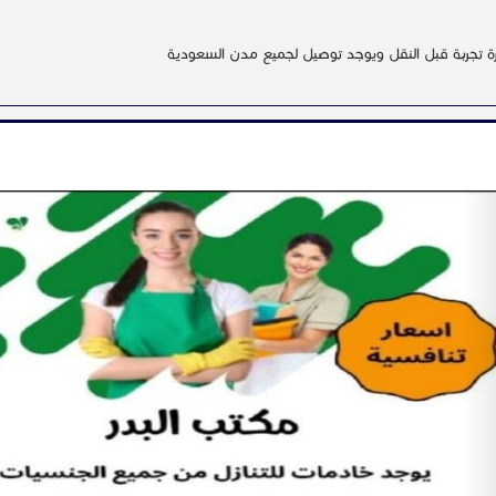
ة تجربة قبل النقل ويوجد توصيل لجميع مدن السعودية
بل جميع العاملات تحت اى ظرف ونقوم بتجهيزها للعمل وتوفير المكان المناسب ح
تلام العامله بعقد رسمى لاخلاء مسئوليتكم ونقوم بتسليمها لصاحب العمل الجديد
يع الاطراف
N
05700