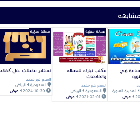
مشابهه
عمالة منزلية
عمالة منزلية
لساعة في
مكتب تبارك للعماله
نستلم عاملات نقل كفاله
ورة
والخادمات
السعر غير محدد
السعودية
الرياض
د
السعر غير محدد
المدينة المنورة
السعودية
الرياض
2024-10-30
عرض
عرض
2021-02-01
عرض