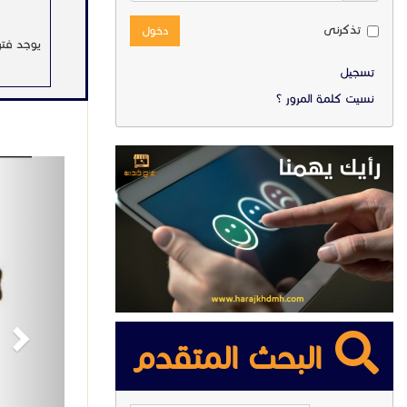
تذكرنى
دخول
يوجد فتر
تسجيل
كما نستق
نسيت كلمة المرور ؟
نقوم باس
حقوق جم
ext
للتواصل - 48518
البحث المتقدم