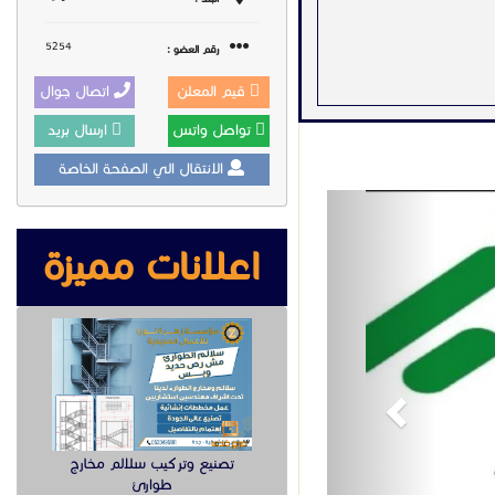
5254
رقم العضو :
قيم المعلن
اتصال جوال
سب مهارات كل عامله
تواصل واتس
ارسال بريد
 بطريقه نظاميه لضمان
الانتقال الي الصفحة الخاصة
Previous
اعلانات مميزة
تصنيع وتركيب سلالم مخارج
طوارئ