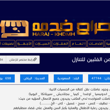
سية
الخدمـــــات
ا لــعـــــــا م
الـعـقـــــارات
الـسـيـــــارات
الأجــهـــــــزة
تصنيفات أ
 الفلبين للتنازل
رابط مختصر للإعلان
ن: 47744
البلد: السعودية
المدينة: الرياض
698 يوم
وجود عاملات نقل كفاله من الجنسيات الاتية:
_ اندونيسيا _ اوغندا _ كينيا _ بنجلاديش _ سيريلانكا _ اثيوبيا)
املات المتواجده لدى المكتب يجيدون جميع الاعمال المنزليه من حيث:
ب - تنظيف - كنس - مسح - غسيل - كى - الخ..........)
 يجيدون رعاية الاطفال والعناية بكبار السن والعمل على قضاء متطلباتهم