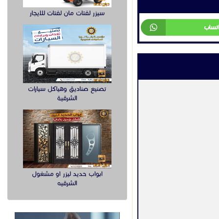
سيزر لفتات مان لفتات للايجار
اتساب
تصنيع صناديق وهياكل سيارات
الشرقية
ابواب حديد ليزر او مشغول
الشرقيه