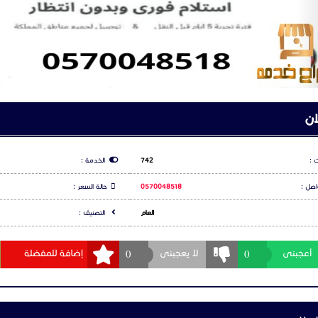
ان
 :
742
الخدمة :
اصل :
0570048518
حالة السعر :
العام
التصنيف :
0
0
أعجبنى
لا يعجبنى
إضافة للمفضلة