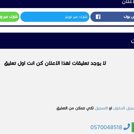
اعلان
س بوك
شارك عبر تويتر
شارك عبر و
ت
لا يوجد تعليقات لهذا الاعلان كن انت اول تعليق
جيل الدخول
او
التسجيل
لكي تتمكن من التعليق
0570048518