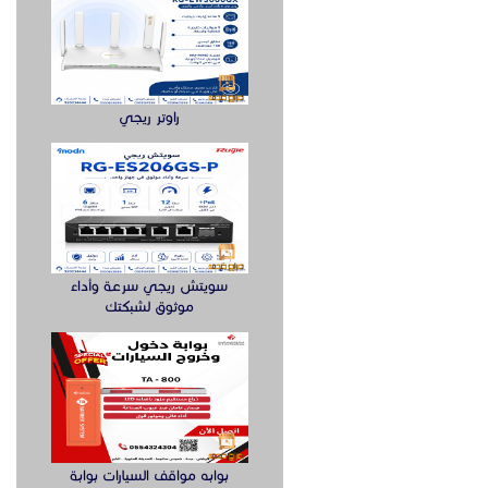
راوتر ريجي
سويتش ريجي سرعة وأداء
موثوق لشبكتك
بوابه مواقف السيارات بوابة