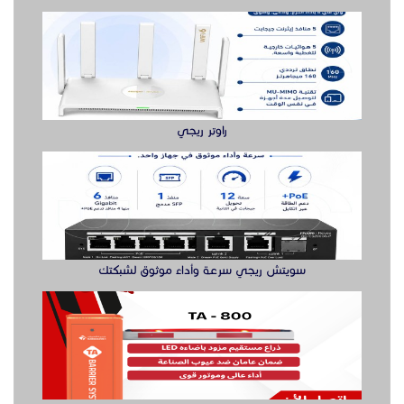
سويتش ريجي سرعة وأداء موثوق لشبكتك
بوابه مواقف السيارات بوابة دخول وخروج
الدول