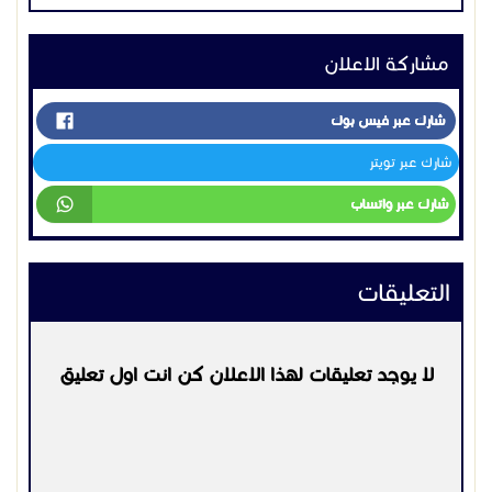
التعليقات
لا يوجد تعليقات لهذا الاعلان كن انت اول تعليق
يرجي
تسجيل الدخول
او
التسجيل
لكي تتمكن من التعليق
التواصل:
0598594569
اعلانات مشابهه
اجهزة اخرى