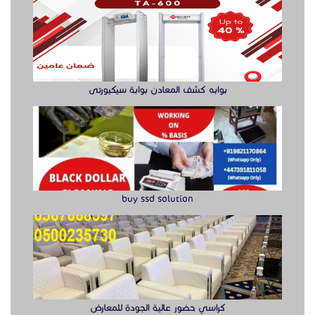
buy ssd solution
كراسي حضور عالية الجودة للمعارض
راوتر ريجي