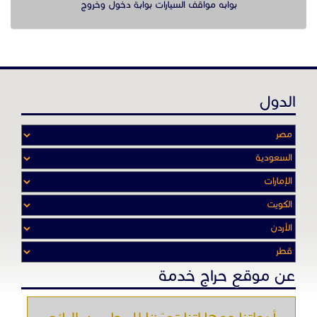
عن موقع حراج خدمة
أدواتنا ومهاراتنا تميّـزنا للربط بين البائع
والشـاري بشكل مجاني لجميـع السلــع
والخـدمـات أينمـــا أرادوا وحيثـمـا كانـوا
تصفح في الموقع
الرئيسية
باقات الإعلانات
من نحن
إعلانات ممنوعة