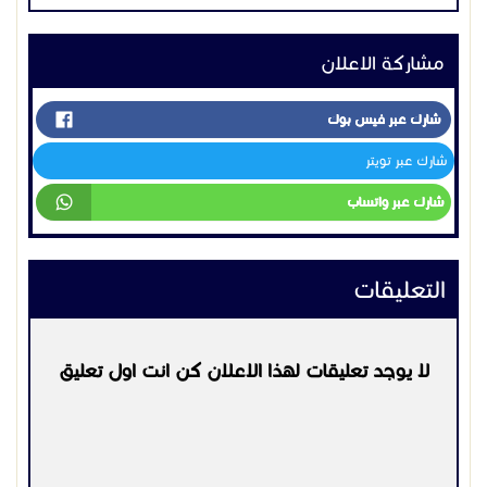
التعليقات
لا يوجد تعليقات لهذا الاعلان كن انت اول تعليق
يرجي
تسجيل الدخول
او
التسجيل
لكي تتمكن من التعليق
التواصل:
0558860700
اعلانات مشابهه
كمبيوترات