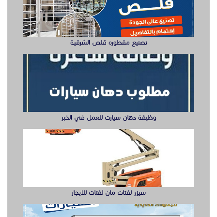
سيزر لفتات مان لفتات للايجار
تصنيع صناديق وهياكل سيارات الشرقية