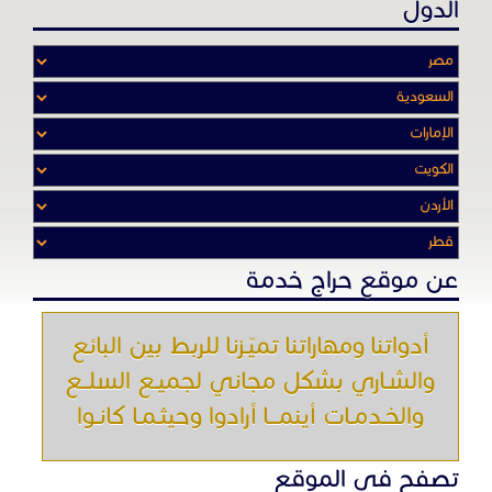
عن موقع حراج خدمة
أدواتنا ومهاراتنا تميّـزنا للربط بين البائع
والشـاري بشكل مجاني لجميـع السلــع
والخـدمـات أينمـــا أرادوا وحيثـمـا كانـوا
تصفح في الموقع
الرئيسية
باقات الإعلانات
من نحن
إعلانات ممنوعة
شروط الاستخدام
اتصل بنا