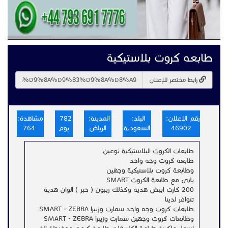
طابعه كروت بلاستيكية
رابط مختصر للإعلان
رقم الاعلان:
البلد:
المدينة:
782
مشاهدة:
46902
السعودية
الرياض
يوم
764
طابعات الكروت البلاستيكية نوعين
طابعه كروت وجه واحد
وطابعة كروت بلاستيكية وجهين
ياتى مع طابعة الكروت SMART
200 كارت ابيض هديه وكذلك ريبون ( حبر ) الوان هدية
تتوافر لدينا
طابعات كروت وجه واحد سمارت وزيبرا SMART - ZEBRA
وطابعات كروت وجهين سمارت وزيبرا SMART - ZEBRA