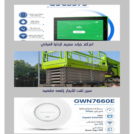
سيزر لفت للايجار رافعه مقصيه
أكس بوينت جراند ستريم
سويتش ريجي حل متكامل لتوسعة الشبكة