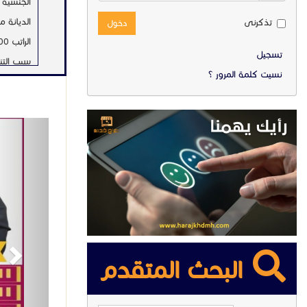
الجنسية ا
الديانة 
تذكرنى
دخول
الراتب 1200 يال
تسجيل
سبب التن
نسيت كلمة المرور ؟
لها شهرين
المهارات
ext
تجيد كافة
رعاية الا
تجيد ال
الملابس
الخبرات
سبق لها العمل دبي 4 سنوا
فتره تجرب
البحث المتقدم
استلام 
عقود مو