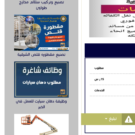
تصنيع وتركيب سلالم مخارج
طوارئ
تصنيع مقطوره قلص الشرقية
مطلوب
15 ر س
الخدمات
وظيفة دهان سيارت للعمل في
الخبر
Toggle Dropdown
تبليغ