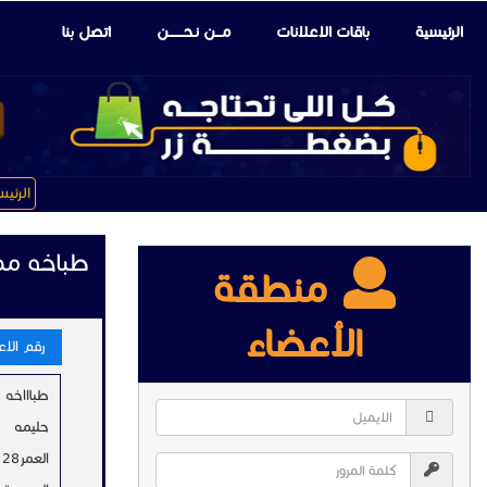
الرئيسية
باقات الإعلانات
مـــن نـحـــــــن
اتصل بنا
الرئي
طباخه ممت
منطقة
الأعضاء
رقم الاعلا
طباااخه
حليمه
العمر28 سنه