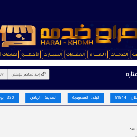
سية
الخدمـــــات
ا لــعـــــــا م
الـعـقـــــارات
الـسـيـــــارات
الأجــهـــــــزة
تصنيفات أ
ازه
رابط مختصر للإعلان
ن: 51544
البلد: السعودية
المدينة: الرياض
330 يوم