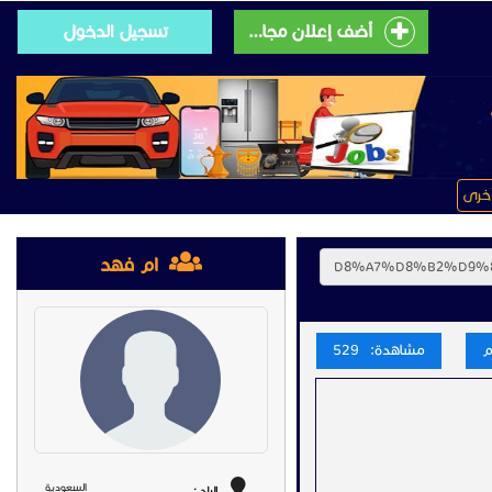
أضف إعلان مجانى
تسجيل الدخول
خرى
ام فهد
مشاهدة: 529
السعودية
البلد :