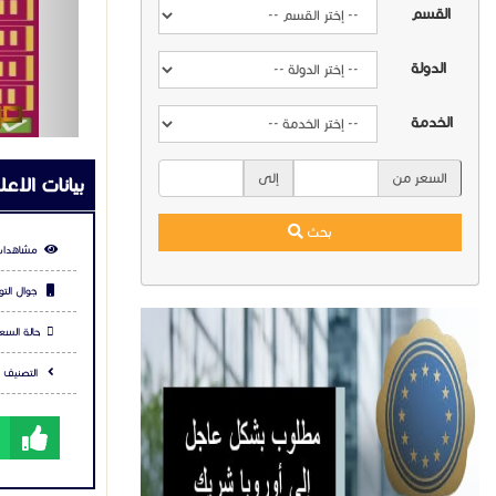
القسم
توصيل لج
للتواصل واتساب
الدولة
الخدمة
السعر من
إلى
بيانات الاعل
بحث
مشاهدات
جوال التو
حالة السعر
التصنيف :