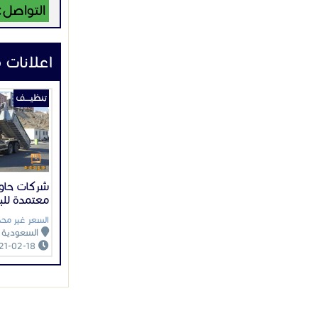
التواصل:
اعلانات 
تنظيــــف
شركات حاو
معتمدة للبي
السعر غير محد
السعودية
2021-02-18