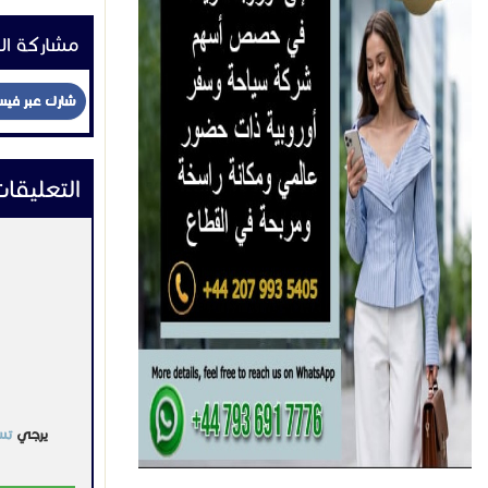
مشاركة ال
شارك عبر في
التعليقا
يرجي
تس