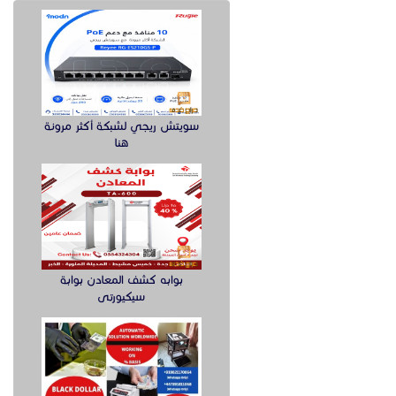
سويتش ريجي لشبكة أكثر مرونة
هنا
بوابه كشف المعادن بوابة
سيكيورتى