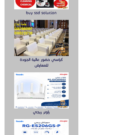
buy ssd solution
كراسي حضور عالية الجودة
للمعارض
راوتر ريجي