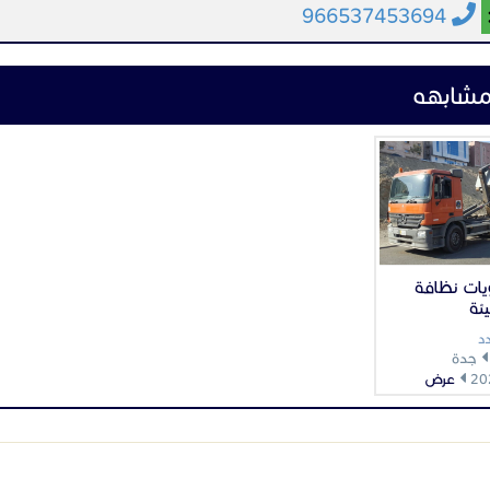
966537453694
مشابهه
يات نظافة
ئة
د
جدة
عرض