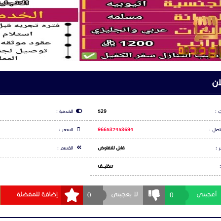
ميع انحاء المملكه
 966537453694
ان
 :
529
الخدمة :
اصل :
966537453694
السعر :
 :
قابل للتفاوض
القسم :
تنظيــــف
0
0
أعجبنى
لا يعجبنى
إضافة للمفضلة