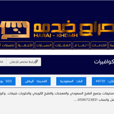
سية
الخدمـــــات
ا لــعـــــــا م
الـعـقـــــارات
الـسـيـــــارات
الأجــهـــــــزة
تصنيفات أ
وافيرات
رابط مختصر للإعلان
ن: 49731
البلد: السعودية
المدينة: الرياض
503 يوم
حترفات بجميع الطبخ السعودي والمعجنات والطبخ الكويتي والحلويات شيفات. وكو
ساب 0590723831....