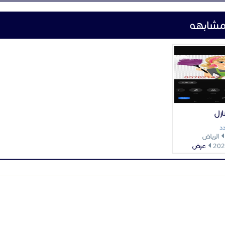
مشابهه
ازل
د
الرياض
عرض