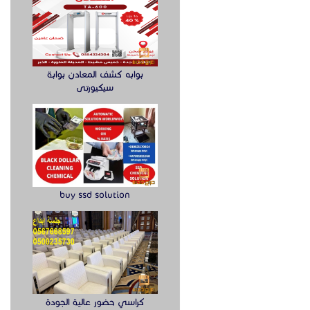
بوابه كشف المعادن بوابة
سيكيورتى
buy ssd solution
كراسي حضور عالية الجودة