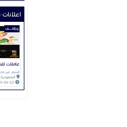
اعلانات 
وظائـــــف
عاملات للتن
السعر غير محد
السعودية
2025-06-02