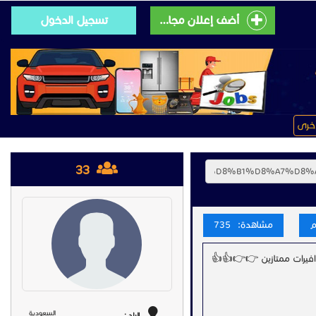
أضف إعلان مجانى
تسجيل الدخول
خرى
33
مشاهدة: 735
افيرات ممتازين 👉👉👍👍
السعودية
البلد :