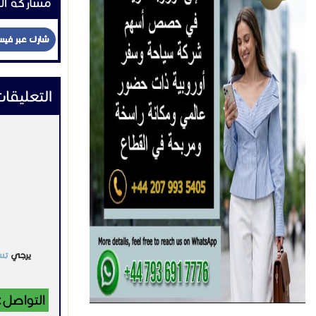
مشاركة ال
شارك عبر في
التعليقا
يرجي
تس
التواصل: