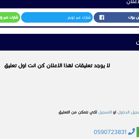
اعلان
س بوك
شارك عبر تويتر
شارك عبر و
ت
لا يوجد تعليقات لهذا الاعلان كن انت اول تعليق
جيل الدخول
او
التسجيل
لكي تتمكن من التعليق
0590723831