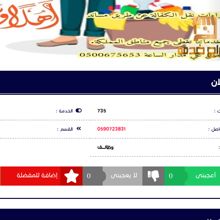
ان
 :
735
الخدمة :
اصل :
0590723831
القسم :
وظائـــــف
0
0
أعجبنى
لا يعجبنى
إضافة للمفضلة