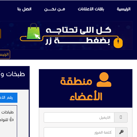
الرئيسية
باقات الإعلانات
مـــن نـحـــــــن
اتصل بنا
الرئي
طبخات وك
منطقة
الأعضاء
رقم الاعلا
طباخات م
👍 للتواصل وات