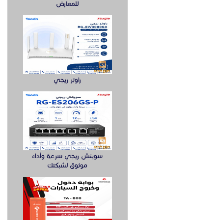
للمعارض
راوتر ريجي
سويتش ريجي سرعة وأداء
موثوق لشبكتك