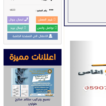
5823
رقم العضو :
قيم المعلن
اتصال جوال
تواصل واتس
ارسال بريد
الانتقال الي الصفحة الخاصة
Previous
اعلانات مميزة
تصنيع وتركيب سلالم مخارج
طوارئ