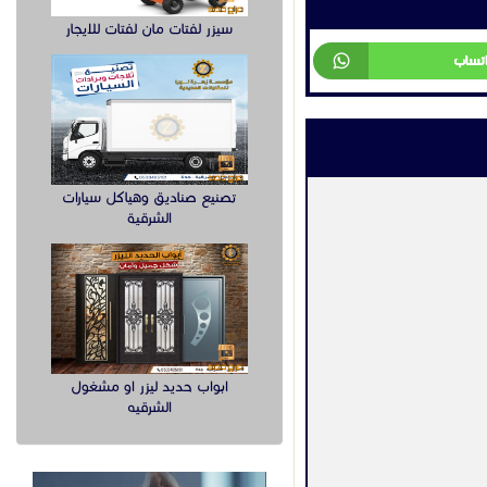
سيزر لفتات مان لفتات للايجار
اتساب
تصنيع صناديق وهياكل سيارات
الشرقية
ابواب حديد ليزر او مشغول
الشرقيه