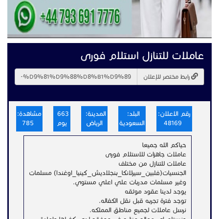
عاملات للتنازل استلام فورى
رابط مختصر للإعلان
رقم الاعلان:
البلد:
المدينة:
663
مشاهدة:
48169
السعودية
الرياض
يوم
785
حياكم الله جميعا
عاملات جاهزات للاستلام فورى
عاملات للتنازل من مختلف
الجنسيات(فلبين_سيرلانكا_بنجلاديش_كينيا_اوغندا) مسلمات
وغير مسلمات مدربات علي اعلي مستوي.
يوجد لدينا عقود موثقه
توجد فترة تجربه قبل نقل الكفاله.
نرسل عاملات لجميع مناطق المملكه.