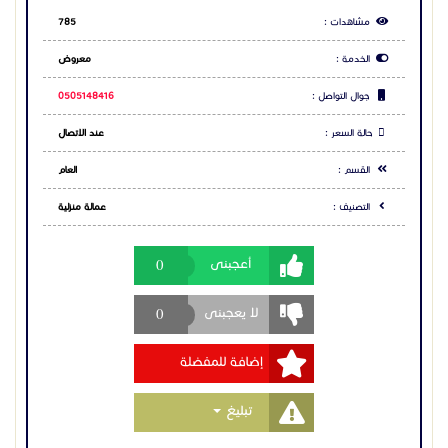
مشاهدات :
785
الخدمة :
معروض
جوال التواصل :
0505148416
حالة السعر :
عند الاتصال
القسم :
العام
التصنيف :
عمالة منزلية
0
أعجبنى
0
لا يعجبنى
إضافة للمفضلة
Toggle Dropdown
تبليغ