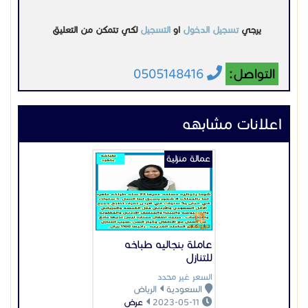
يرجي
تسجيل الدخول
او
التسجيل
لكي تتمكن من التعليق
التواصل:
0505148416
اعلانات مشابهه
عمالة منزلية
عاملة بنجاليه طباخه
للتنازل
السعر غير محدد
السعودية
الرياض
2023-05-11
عرض