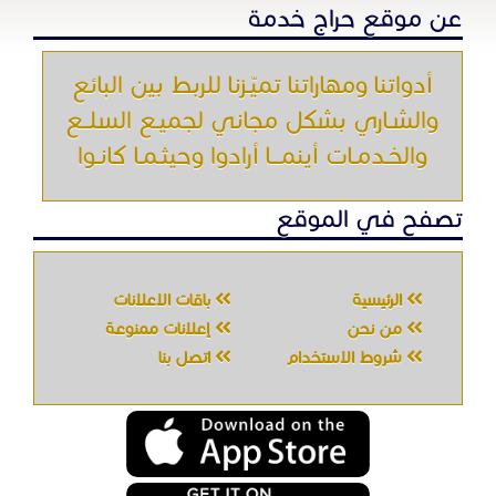
عن موقع حراج خدمة
أدواتنا ومهاراتنا تميّـزنا للربط بين البائع
والشـاري بشكل مجاني لجميـع السلــع
والخـدمـات أينمـــا أرادوا وحيثـمـا كانـوا
تصفح في الموقع
الرئيسية
باقات الإعلانات
من نحن
إعلانات ممنوعة
شروط الاستخدام
اتصل بنا