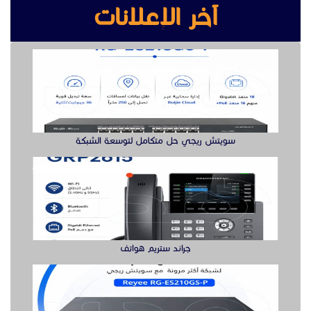
آخر الإعلانات
سويتش ريجي حل متكامل لتوسعة الشبكة
جراند ستريم هواتف