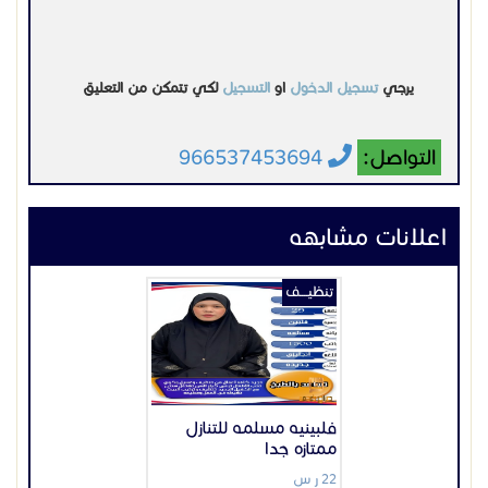
يرجي
تسجيل الدخول
او
التسجيل
لكي تتمكن من التعليق
التواصل:
966537453694
اعلانات مشابهه
تنظيــــف
فلبينيه مسلمه للتنازل
ممتازه جدا
22 ر س