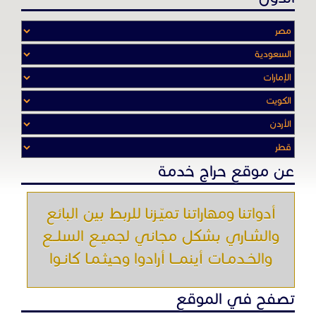
عن موقع حراج خدمة
أدواتنا ومهاراتنا تميّـزنا للربط بين البائع
والشـاري بشكل مجاني لجميـع السلــع
والخـدمـات أينمـــا أرادوا وحيثـمـا كانـوا
تصفح في الموقع