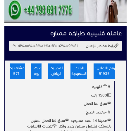
عامله فلبينيه طباخه ممتازه
رابط مختصر للإعلان
رقم الاعلان:
البلد:
المدينة:
297
مشاهدة:
51935
السعودية
الرياض
يوم
571
👩‍🦰فلبينيه
💵1500 راتب
🌹سبق لها العمل
👩‍🍳تجيد الطبخ
🌹عمرها 44 سنه مسيحيه 🌹سبق لها العمل سنتين
بالمملكه تشتغل سنتين جدد واكتر 🌹تتحدث الانجليزيه