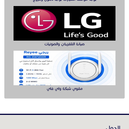
صيانة التلفزيةن والصوتيات
مقوي شبكة واي فاي
الدول