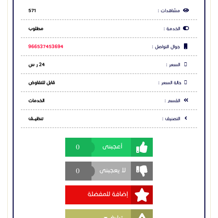
مشاهدات :
571
الخدمة :
مطلوب
جوال التواصل :
966537453694
السعر :
24 ر س
حالة السعر :
قابل للتفاوض
القسم :
الخدمات
التصنيف :
تنظيــــف
0
أعجبنى
0
لا يعجبنى
إضافة للمفضلة
Toggle Dropdown
تبليغ