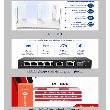
راوتر ريجي
سويتش ريجي سرعة وأداء موثوق لشبكتك
بوابه مواقف السيارات بوابة دخول وخروج