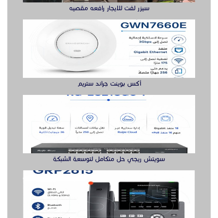
سويتش ريجي حل متكامل لتوسعة الشبكة
جراند ستريم هواتف
الدول