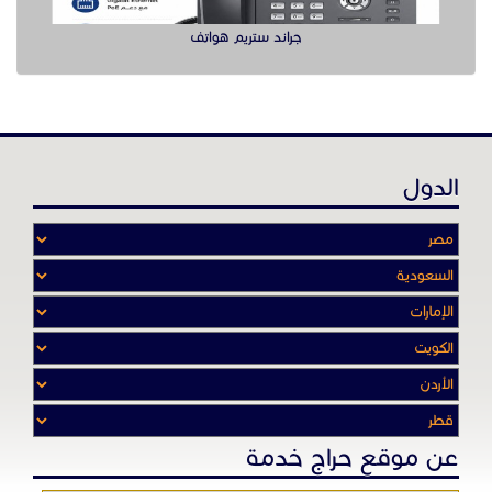
عن موقع حراج خدمة
أدواتنا ومهاراتنا تميّـزنا للربط بين البائع
والشـاري بشكل مجاني لجميـع السلــع
والخـدمـات أينمـــا أرادوا وحيثـمـا كانـوا
تصفح في الموقع
الرئيسية
باقات الإعلانات