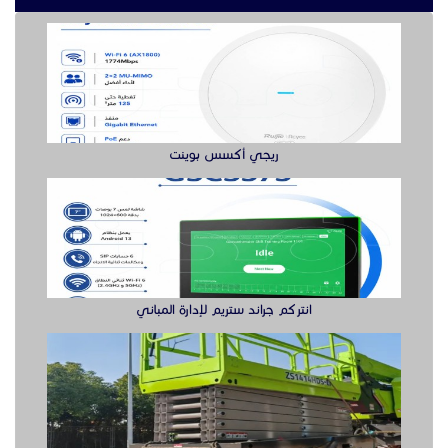
انتركم جراند ستريم لإدارة المباني
سيزر لفت للايجار رافعه مقصيه
أكس بوينت جراند ستريم