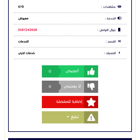
مشاهدات :
679
الخدمة :
معروض
جوال التواصل :
0567242658
القسم :
الخدمات
التصنيف :
خدمات اخرى
0
أعجبنى
0
لا يعجبنى
إضافة للمفضلة
Toggle Dropdown
تبليغ