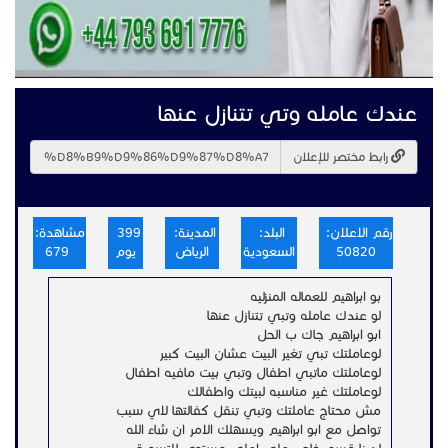
عندك عامله وتي تتنازل عنها
رابط مختصر للإعلان
رقم الاعلان:
البلد:
المدينة:
399
مشاهدة:
50820
السعودية
الرياض
يوم
679
بو ابراهيم للعماله المنزليه
لو عندك عامله وتبي تتنازل عنها
ابو ابراهيم جاك ب الحل
لوعاملتك تبي تغير البيت عشان البيت كبير
لوعاملتك ماتبي اطفال وتبي بيت مافيه اطفال
لوعاملتك غير مناسبه لبيتك واطفالك
مش محتاج عاملتك وتبي تنقل كفالتها لاي سبب
تواصل مع ابو ابراهيم ويسهلك الامر ان شاء الله