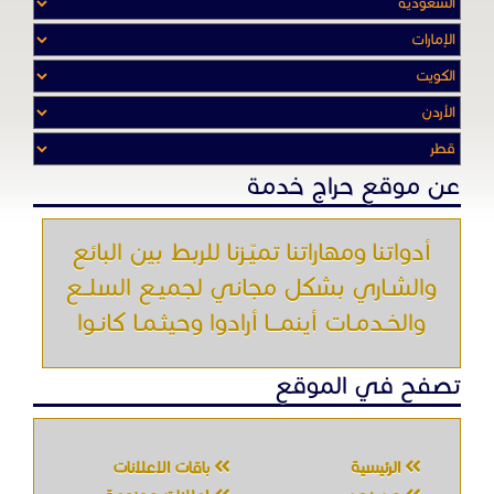
عن موقع حراج خدمة
أدواتنا ومهاراتنا تميّـزنا للربط بين البائع
والشـاري بشكل مجاني لجميـع السلــع
والخـدمـات أينمـــا أرادوا وحيثـمـا كانـوا
تصفح في الموقع
الرئيسية
باقات الإعلانات