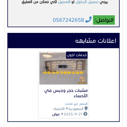
يرجي
تسجيل الدخول
او
التسجيل
لكي تتمكن من التعليق
التواصل:
0567242658
اعلانات مشابهه
خدمات اخرى
مشبات حجر وجبس في
الأحساء
السعر غير محدد
السعودية
الأحساء
2025-11-21
عرض