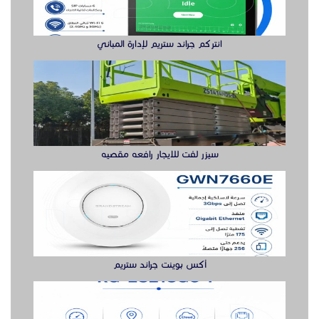
انتركم جراند ستريم لإدارة المباني
سيزر لفت للايجار رافعه مقصيه
أكس بوينت جراند ستريم