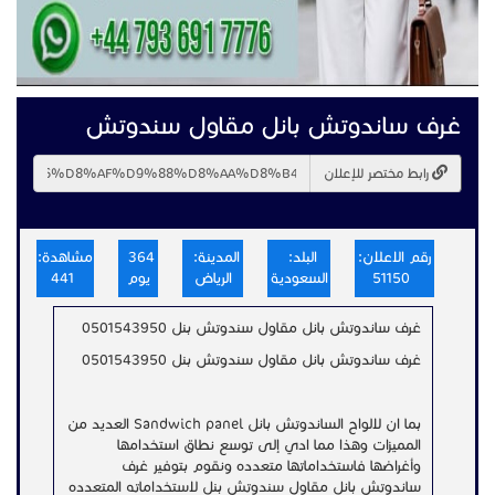
غرف ساندوتش بانل مقاول سندوتش
رابط مختصر للإعلان
رقم الاعلان:
البلد:
المدينة:
364
مشاهدة:
51150
السعودية
الرياض
يوم
441
غرف ساندوتش بانل مقاول سندوتش بنل 0501543950
غرف ساندوتش بانل مقاول سندوتش بنل 0501543950
بما ان لالواح الساندوتش بانل Sandwich panel العديد من
المميزات وهذا مما ادي إلى توسع نطاق استخدامها
وأغراضها فاستخداماتها متعدده ونقوم بتوفير غرف
ساندوتش بانل مقاول سندوتش بنل لاستخداماته المتعدده