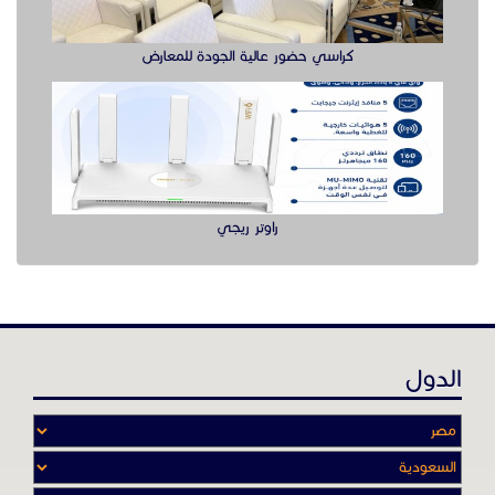
الدول
عن موقع حراج خدمة
أدواتنا ومهاراتنا تميّـزنا للربط بين البائع
والشـاري بشكل مجاني لجميـع السلــع