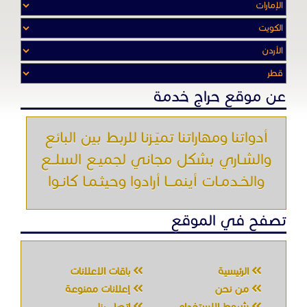
والخـدمـات أينمـــا أرادوا وحيثـمـا كانـوا
تصفح في الموقع
الرئيسية
باقات الإعلانات
من نحن
إعلانات ممنوعة
شروط الاستخدام
اتصل بنا