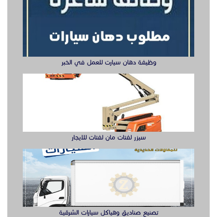
سيزر لفتات مان لفتات للايجار
تصنيع صناديق وهياكل سيارات الشرقية
ابواب حديد ليزر او مشغول الشرقيه