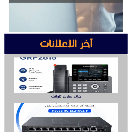
جراند ستريم هواتف
سويتش ريجي لشبكة أكثر مرونة هنا
بوابه كشف المعادن بوابة سيكيورتى