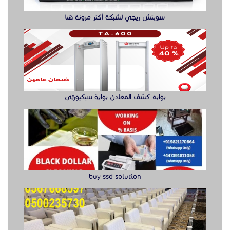
buy ssd solution
كراسي حضور عالية الجودة للمعارض
راوتر ريجي